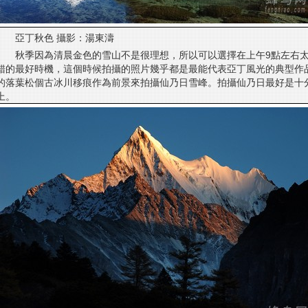
亞丁秋色 攝影：湯東濤
秋季因為清晨金色的雪山不是很理想，所以可以選擇在上午9點左右
錯的最好時機，這個時候拍攝的照片幾乎都是最能代表亞丁風光的典型作
的落葉松個古冰川移痕作為前景來拍攝仙乃日雪峰。拍攝仙乃日最好是十
上。