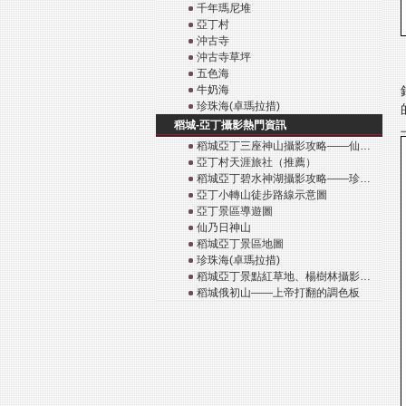
千年瑪尼堆
亞丁村
沖古寺
沖古寺草坪
五色海
牛奶海
珍珠海(卓瑪拉措)
稻城-亞丁攝影熱門資訊
稻城亞丁三座神山攝影攻略——仙…
亞丁村天涯旅社（推薦）
稻城亞丁碧水神湖攝影攻略——珍…
亞丁小轉山徒步路線示意圖
亞丁景區導遊圖
仙乃日神山
稻城亞丁景區地圖
珍珠海(卓瑪拉措)
稻城亞丁景點紅草地、楊樹林攝影…
稻城俄初山——上帝打翻的調色板