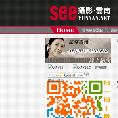
雲南攝影景點
雲南