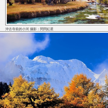
沖古寺前的小河 攝影：閃閃紅星