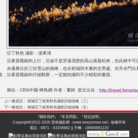
亞丁秋色 攝影：湯東濤
沿著貢嘎銀鉤上行，沿途不是穿過茂密的高山落葉松林，在此林中可
央邁勇位於三怙雪山的南峰，也在稻城與木裏的交界處。在升水門出
路，沿著貢嘎銀鉤仔細觀察，一定能拍攝到不少精彩的畫面。
摘自：CBSi中國·蜂鳥網 作者：董帥 原文出自：
http://travel.fengn
上一條資訊：
稻城亞丁絕美秋色攝影詳細攻略（三）
下一條資訊：
稻城亞丁絕美秋色攝影詳細攻略（五）
『
關於我們
』『
常見問題
』『
預定說明
』
Copyright©2012-2026
雲南攝影
網（www.seeyunnan.net）版權所有
電話：0871－63338882 || 手機：18908891220