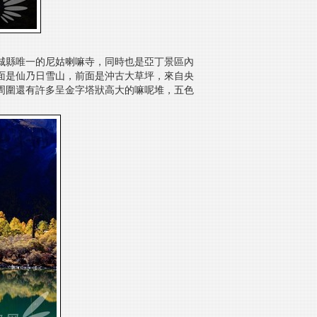
稻城縣唯一的尼姑喇嘛寺，同時也是亞丁景區內
面是仙乃日雪山，前面是沖古大草坪，來自央
周圍還有許多呈金字塔狀高大的嘛呢堆，五色