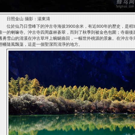
日照金山 攝影：湯東濤
位於仙乃日雪峰下的沖古寺海拔3900余米，有近800年的歷史，是
唯一的喇嘛寺。沖古寺四周森林蒼翠，而到了秋季則被金色包圍；寺廟後
邁勇雪山的清溪在沖古草坪上蜿蜒曲回，一幅世外桃源的景象。在沖古寺
經幡隨風飄蕩，這是一個聖潔而清淨的地方。