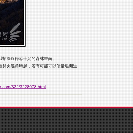
以拍攝線條感十足的森林畫面。
看見央邁勇時起，若有可能可以儘量離開道
iao.com/322/3228078.html