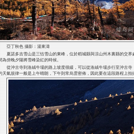
亞丁秋色 攝影：湯東濤
夏諾多吉雪山是三怙雪山的東峰，位於稻城縣與涼山州木裏縣的交界
間為傍晚夕陽將雪峰染紅的時候。
從沖古寺到洛絨牛場的路上坡度很緩，可以從洛絨牛場步行至沖古寺
的天氣規律一般是上午晴朗，下午則常烏雲密佈，因此要在這段路程上拍