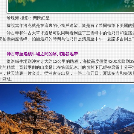
珍珠海 攝影：閃閃紅星
據說當年洛克就是在這裏的小窗戶遙望，於是有了希爾頓筆下美麗的
沖古寺和沖古大草坪還是可以同時看到亞丁三雪峰中的仙乃日和夏諾
來拍攝兩座雪峰。拍攝最好的時間為仙乃日是清晨至中午；夏諾多吉則是
沖古寺至洛絨牛場之間的冰川寬谷地帶
從洛絨牛場到沖古寺大約12公里的路程，海拔高度僅從4200米降到3
光的精華，寬穀兩側的山崖是比在第四紀冰川的切蝕下已經被磨得十分平
林，秋天這裏一片金黃。從沖古寺出發，一路上仙乃日，夏諾多吉和央邁
佳區域。