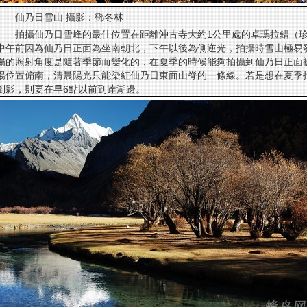
仙乃日雪山 攝影：鄧冬林
拍攝仙乃日雪峰的最佳位置在距離沖古寺大約1公里處的卓瑪拉錯（
中午前因為仙乃日正面為坐南朝北，下午以後為側逆光，拍攝時雪山極易
陽的照射角度是隨著季節而變化的，在夏季的時候能夠拍攝到仙乃日正面
陽位置偏南，清晨陽光只能染紅仙乃日東面山脊的一條線。若是想在夏季
倒影，則要在早6點以前到達湖邊。