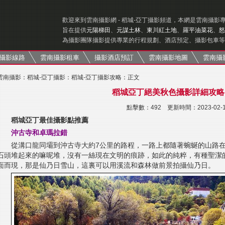
歡迎來到雲南攝影網 - 稻城-亞丁攝影頻道，本網是雲南攝影
旨在提供
元陽梯田
、
元謀土林
、
東川紅土地
、
羅平油菜花
、
怒
為攝影團隊攝影提供專業的行程規劃、酒店預定、攝影包車等
攝影線路
雲南攝影租車
攝影酒店預訂
雲南攝影地圖
雲南攝
雲南攝影
：
稻城-亞丁攝影
：
稻城-亞丁攝影攻略
：正文
稻城亞丁絕美秋色攝影詳細攻略
點擊數：
492 更新時間：2023-02-
稻城亞丁最佳攝影點推薦
沖古寺和卓瑪拉錯
從溝口龍同壩到沖古寺大約7公里的路程，一路上都隨著蜿蜒的山路
石頭堆起來的嘛呢堆，沒有一絲現在文明的痕跡，如此的純粹，有種聖潔
面而現，那是仙乃日雪山，這裏可以用溪流和森林做前景拍攝仙乃日。