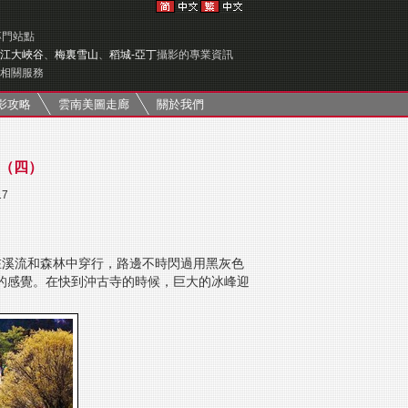
專門站點
江大峽谷
、
梅裏雪山
、
稻城-亞丁
攝影的專業資訊
相關服務
影攻略
雲南美圖走廊
關於我們
（四）
17
在溪流和森林中穿行，路邊不時閃過用黑灰色
的感覺。在快到沖古寺的時候，巨大的冰峰迎