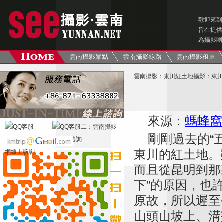
歡迎來到
旨在提供
為攝影團
雲南攝影景點
雲南攝影線路
雲南攝影租車
雲南攝影
：
東川紅土地攝影
：
東
來源：
螞蜂窩
剛剛過去的“
東川的紅土地。
而且從昆明到那
下”的原因，也
原故，所以遲至
山頭山坡上、溝