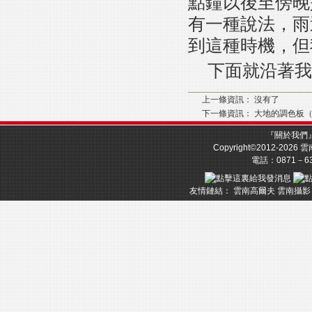
點鐘以後至傍晚
有一種說法，雨
到這種時機，但
下面就沿著我
上一條資訊： 沒有了
下一條資訊：
大地的調色板
『
關於我們
Copyright©2012-2026
雲
電話：0871－633
友情鏈結：
雲南高爾夫
雲南攝影