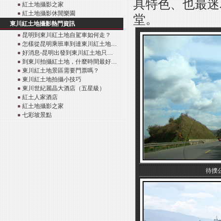
具特色、也最迷
紅土地攝影之家
紅土地攝影休閒樂園
堂。
東川紅土地攝影熱門資訊
昆明到東川紅土地自駕車如何走？
怎樣從昆明乘班車到達東川紅土地…
好消息-昆明出發到東川紅土地只…
到東川拍攝紅土地，什麼時間最好…
東川紅土地景區需要門票嗎？
東川紅土地拍攝小技巧
東川世紀麗晶大酒店（五星級）
紅土人家酒店
紅土地攝影之家
七彩坡景點
待撲