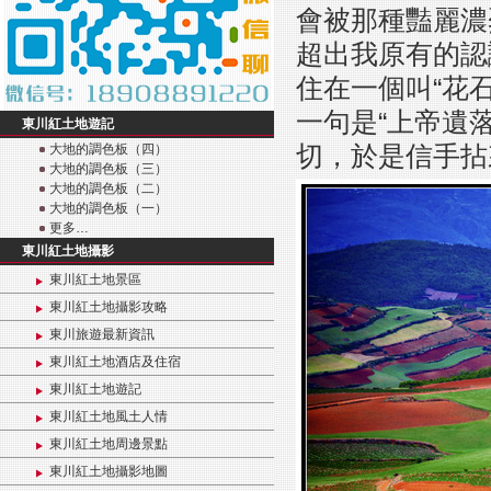
會被那種豔麗濃
超出我原有的認
住在一個叫“花
一句是“上帝遺
東川紅土地遊記
切，於是信手拈
大地的調色板（四）
大地的調色板（三）
大地的調色板（二）
大地的調色板（一）
更多…
東川紅土地攝影
東川紅土地景區
東川紅土地攝影攻略
東川旅遊最新資訊
東川紅土地酒店及住宿
東川紅土地遊記
東川紅土地風土人情
東川紅土地周邊景點
東川紅土地攝影地圖