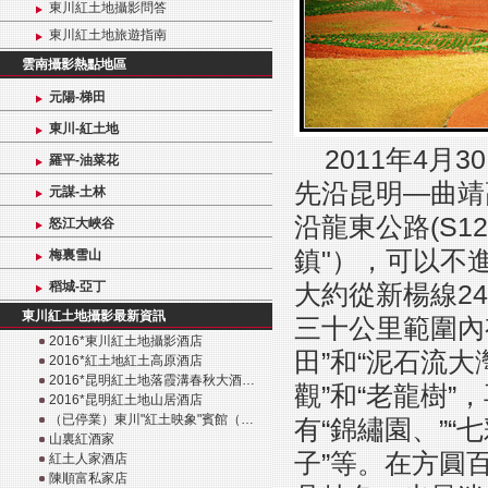
東川紅土地攝影問答
東川紅土地旅遊指南
雲南攝影熱點地區
元陽-梯田
東川-紅土地
2011年4
羅平-油菜花
先沿昆明—曲靖
元謀-土林
沿龍東公路(S1
怒江大峽谷
鎮"），可以不
梅裏雪山
稻城-亞丁
大約從新楊線2
東川紅土地攝影最新資訊
三十公里範圍內
2016*東川紅土地攝影酒店
田”和“泥石流大
2016*紅土地紅土高原酒店
2016*昆明紅土地落霞溝春秋大酒…
觀”和“老龍樹
2016*昆明紅土地山居酒店
（已停業）東川"紅土映象"賓館（…
有“錦繡園、”“
山裏紅酒家
子”等。在方圓
紅土人家酒店
陳順富私家店