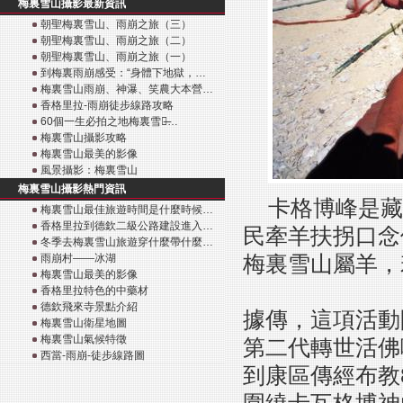
梅裏雪山攝影最新資訊
朝聖梅裏雪山、雨崩之旅（三）
朝聖梅裏雪山、雨崩之旅（二）
朝聖梅裏雪山、雨崩之旅（一）
到梅裏雨崩感受：“身體下地獄，…
梅裏雪山雨崩、神瀑、笑農大本營…
香格里拉-雨崩徒步線路攻略
60個一生必拍之地梅裏雪山̶…
梅裏雪山攝影攻略
梅裏雪山最美的影像
風景攝影：梅裏雪山
梅裏雪山攝影熱門資訊
卡格博峰是藏
梅裏雪山最佳旅遊時間是什麼時候…
香格里拉到德欽二級公路建設進入…
民牽羊扶拐口念
冬季去梅裏雪山旅遊穿什麼帶什麼…
梅裏雪山屬羊，
雨崩村——冰湖
梅裏雪山最美的影像
香格里拉特色的中藥材
德欽飛來寺景點介紹
據傳，這項活動
梅裏雪山衛星地圖
梅裏雪山氣候特徵
第二代轉世活佛噶
西當-雨崩-徒步線路圖
到康區傳經布教