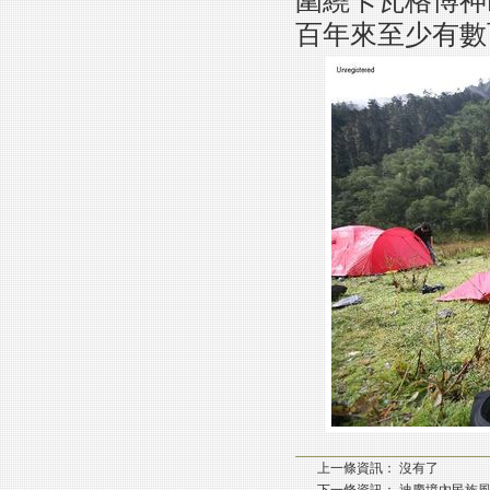
圍繞卡瓦格博神
百年來至少有數
上一條資訊： 沒有了