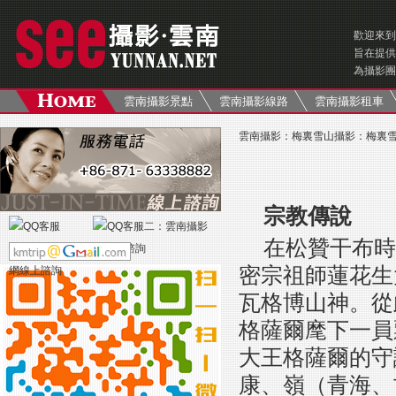
歡迎來到
旨在提供
為攝影團
雲南攝影景點
雲南攝影線路
雲南攝影租車
雲南攝影
：
梅裏雪山攝影
：
梅裏
宗教傳說
在松贊干布時
密宗祖師蓮花生
瓦格博山神。從
格薩爾麾下一員
大王格薩爾的守
康、嶺（青海、