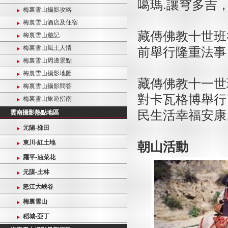
噶瑪.讓穹多吉
梅裏雪山攝影攻略
梅裏雪山酒店及住宿
藏傳佛教十世班
梅裏雪山遊記
梅裏雪山風土人情
前舉行隆重法事
梅裏雪山周邊景點
梅裏雪山攝影地圖
藏傳佛教十一世
梅裏雪山攝影問答
對卡瓦格博舉行
梅裏雪山旅遊指南
民生活幸福安康
雲南攝影熱點地區
元陽-梯田
東川-紅土地
朝山活動
羅平-油菜花
元謀-土林
怒江大峽谷
梅裏雪山
稻城-亞丁