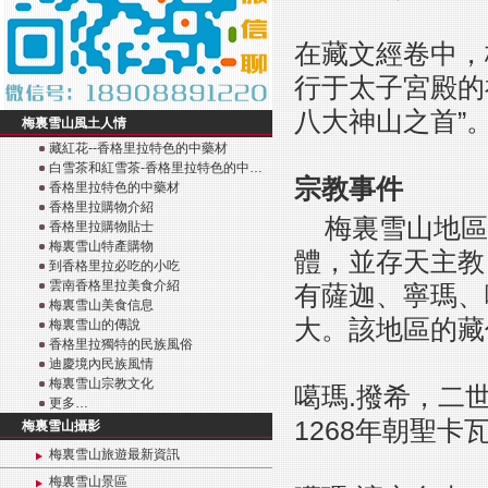
在藏文經卷中，
行于太子宮殿的
八大神山之首”
梅裏雪山風土人情
藏紅花--香格里拉特色的中藥材
白雪茶和紅雪茶-香格里拉特色的中…
宗教事件
香格里拉特色的中藥材
香格里拉購物介紹
梅裏雪山地區
香格里拉購物貼士
梅裏雪山特產購物
體，並存天主教
到香格里拉必吃的小吃
雲南香格里拉美食介紹
有薩迦、寧瑪、
梅裏雪山美食信息
大。該地區的藏
梅裏雪山的傳說
香格里拉獨特的民族風俗
迪慶境內民族風情
梅裏雪山宗教文化
噶瑪.撥希，二
更多…
1268年朝聖
梅裏雪山攝影
梅裏雪山旅遊最新資訊
梅裏雪山景區