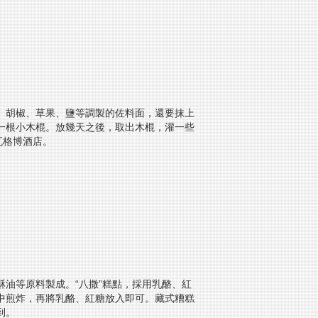
、胡椒、草果、鹽等調製的佐料面，還要抹上
一根小木棍。放幾天之後，取出木棍，灌一些
瓦格博酒店。
油等原料製成。“八撒”糕點，採用乳酪、紅
中煎炸，再將乳酪、紅糖放入即可。藏式糟糕
到。