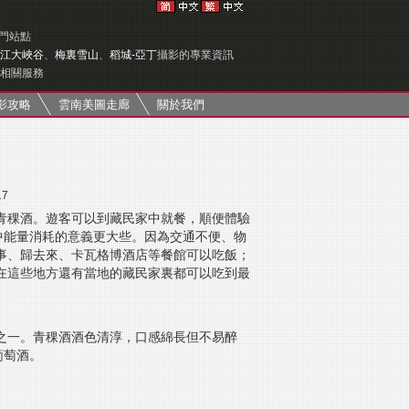
專門站點
江大峽谷
、
梅裏雪山
、
稻城-亞丁
攝影的專業資訊
相關服務
影攻略
雲南美圖走廊
關於我們
17
青稞酒。遊客可以到藏民家中就餐，順便體驗
中能量消耗的意義更大些。因為交通不便、物
事、歸去來、卡瓦格博酒店等餐館可以吃飯；
在這些地方還有當地的藏民家裏都可以吃到最
之一。青稞酒酒色清淳，口感綿長但不易醉
葡萄酒。