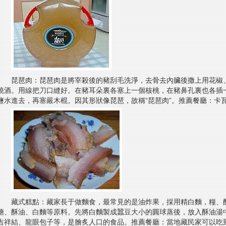
琵琶肉：琵琶肉是將宰殺後的豬刮毛洗淨，去骨去內臟後撒上用花椒
燒酒。用線把刀口縫好。在豬耳朵裏各塞上一個核桃，在豬鼻孔裏也各插
鹽水進去，再塞嚴木棍。因其形狀像琵琶，故稱“琵琶肉”。推薦餐廳：卡
藏式糕點：藏家長于做麵食，最常見的是油炸果，採用精白麵，糧、酥
糖、酥油、白麵等原料。先將白麵製成蠶豆大小的圓球蒸後，放入酥油湯
吉祥結、龍眼包子等，是膾炙人口的食品。推薦餐廳：當地藏民家可以吃