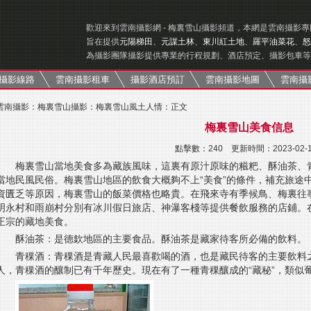
歡迎來到雲南攝影網 - 梅裏雪山攝影頻道，本網是雲南攝影
旨在提供
元陽梯田
、
元謀土林
、
東川紅土地
、
羅平油菜花
、
怒
為攝影團隊攝影提供專業的行程規劃、酒店預定、攝影包車等
攝影線路
雲南攝影租車
攝影酒店預訂
雲南攝影地圖
雲南攝
雲南攝影
：
梅裏雪山攝影
：
梅裏雪山風土人情
：正文
梅裏雪山美食信息
點擊數：
240 更新時間：2023-02-
梅裏雪山當地美食多為藏族風味，這裏有原汁原味的糍粑、酥油茶、
當地民風民俗。梅裏雪山地區的飲食大概夠不上“美食”的條件，補充旅途
資匱乏等原因，梅裏雪山的飯菜價格也略貴。在飛來寺有季候鳥、梅裏往
明永村和雨崩村分別有冰川假日旅店、神瀑客棧等提供餐飲服務的店鋪。
正宗的藏地美食。
酥油茶：是德欽地區的主要食品。酥油茶是藏家待客所必備的飲料。
青稞酒：青稞酒是青藏人民最喜歡喝的酒，也是藏民待客的主要飲料
人，青稞酒的釀制已有千年歷史。現在有了一種青稞釀成的“藏秘”，類似