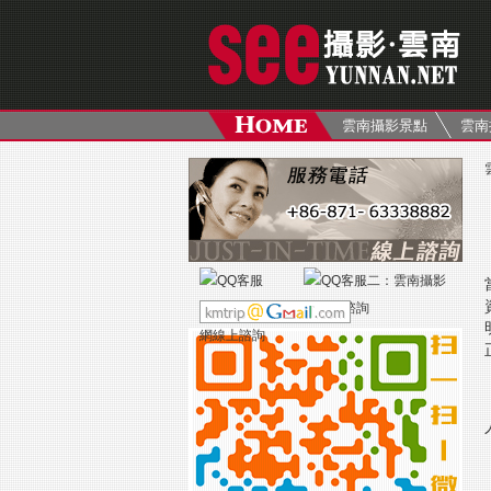
雲南攝影景點
雲南