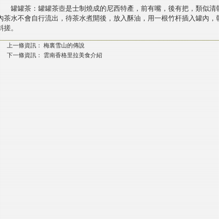
罐罐茶：罐罐茶壺是士制燒成的尼西特產，前有嘴，後有把，類似清
內茶水不會自行流出，待茶水煮開後，放入酥油，用一根竹杆插入罐內，
斜搓。
上一條資訊：
梅裏雪山的傳說
下一條資訊：
雲南香格里拉美食介紹