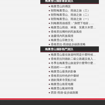
梅裏雪山攝影最新資訊
梅裏雪山的傳說
朝聖梅裏雪山、雨崩之旅（三）
朝聖梅裏雪山、雨崩之旅（二）
朝聖梅裏雪山、雨崩之旅（一）
到梅裏雨崩感受：“身體下地獄，…
梅裏雪山雨崩、神瀑、笑農大本營…
香格里拉獨特的民族風俗
迪慶境內民族風情
梅裏雪山宗教文化
香格里拉-雨崩徒步線路攻略
梅裏雪山攝影熱門資訊
梅裏雪山最佳旅遊時間是什麼時候…
香格里拉到德欽二級公路建設進入…
冬季去梅裏雪山旅遊穿什麼帶什麼…
雨崩村——冰湖
梅裏雪山最美的影像
香格里拉特色的中藥材
德欽飛來寺景點介紹
梅裏雪山衛星地圖
梅裏雪山氣候特徵
西當-雨崩-徒步線路圖