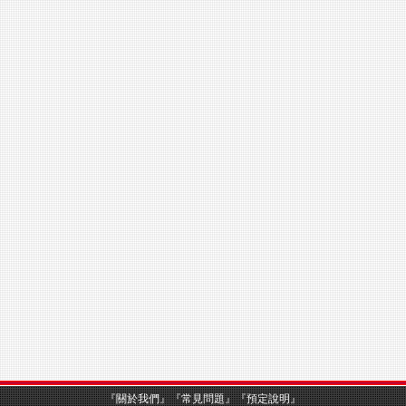
『
關於我們
』『
常見問題
』『
預定說明
』