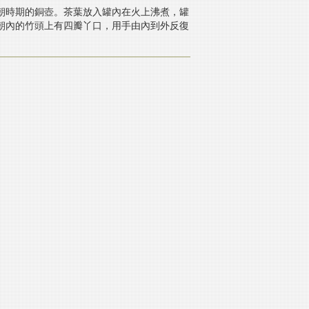
朝時期的銅壺。茶葉放入罐內在火上沸煮，罐
朝內的竹頭上有四瓣丫口，用手由內到外反復