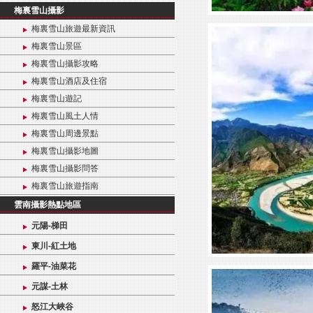
梅裏雪山攝影
梅裏雪山旅遊最新資訊
梅裏雪山景區
梅裏雪山攝影攻略
梅裏雪山酒店及住宿
梅裏雪山遊記
梅裏雪山風土人情
梅裏雪山周邊景點
梅裏雪山攝影地圖
梅裏雪山攝影問答
梅裏雪山旅遊指南
雲南攝影熱點地區
元陽-梯田
東川-紅土地
羅平-油菜花
元謀-土林
怒江大峽谷