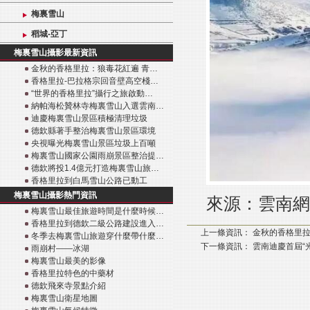
梅裏雪山
稻城-亞丁
梅裏雪山攝影最新資訊
金秋的香格里拉：狼毒花紅遍 青…
香格里拉-巴拉格宗回音壁高空棧…
“世界的香格里拉”攝行之旅啟動…
納帕海松贊林寺梅裏雪山入選雲南…
迪慶梅裏雪山景區積極清理垃圾
德欽縣著手整治梅裏雪山景區環境
央視曝光梅裏雪山景區垃圾上百噸
梅裏雪山國家公園雨崩景區整治提…
德欽將投1.4億元打造梅裏雪山旅…
香格里拉到白馬雪山公路已動工
梅裏雪山攝影熱門資訊
來源：
雲南網
梅裏雪山最佳旅遊時間是什麼時候…
香格里拉到德欽二級公路建設進入…
上一條資訊：
金秋的香格里拉
冬季去梅裏雪山旅遊穿什麼帶什麼…
下一條資訊：
雲南迪慶首屆“
雨崩村——冰湖
梅裏雪山最美的影像
香格里拉特色的中藥材
德欽飛來寺景點介紹
梅裏雪山衛星地圖