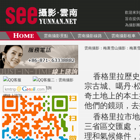
歡迎來到
旨在提供
為攝影團
雲南攝影景點
雲南攝影線路
雲南攝影租車
雲南攝影
：
梅裏雪山攝影
：
梅裏
香格里拉歷史
宗古城、噶丹·
奇土地上的本土
他們的鏡頭，去
香格里拉市地
三省區交匯處，
理和氣候條件，