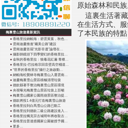
原始森林和民族
這裏生活著藏
在生活方式、服
了本民族的特點
梅裏雪山旅遊最新資訊
香格里拉納帕海：碧雲黃葉，秋色…
雲南迪慶推進“藏美公路”建設
雲南迪慶首屆“光影非遺”論壇在…
攝影師鏡頭下四季變幻的香格里拉…
金秋的香格里拉：狼毒花紅遍 青稞…
香格里拉-巴拉格宗回音壁高空棧道…
“世界的香格里拉”攝行之旅啟動…
納帕海松贊林寺梅裏雪山入選雲南…
迪慶梅裏雪山景區積極清理垃圾
德欽縣著手整治梅裏雪山景區環境
央視曝光梅裏雪山景區垃圾上百噸
梅裏雪山國家公園雨崩景區整治提…
德欽將投1.4億元打造梅裏雪山旅遊
香格里拉到白馬雪山公路已動工
香格里拉到德欽二級公路建設進入…
香格里拉獨克宗古城明年將收取古…
香格里拉普達措國家公園被授予國…
更多…