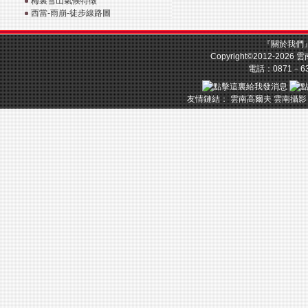
梅裏雪山氣候特徵
西當-雨崩-徒步線路圖
『
關於我們
Copyright©2012-2026
雲
電話：0871－633
友情鏈結：
雲南高爾夫
雲南攝影