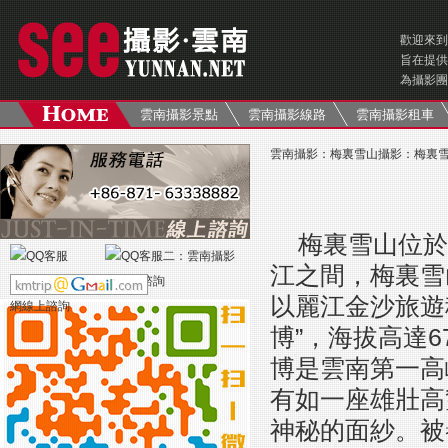
歡迎來到
旨在提供
為攝影團
雲南攝影景點
雲南攝影線路
雲南攝影租車
雲南攝影
：
梅裏雪山攝影
：
梅裏
梅裏雪山位於
江之間，梅裏雪
以麗江金沙旅遊
博”，海拔高達
博是雲南第一高
有如一座雄壯高
神秘的面紗。被