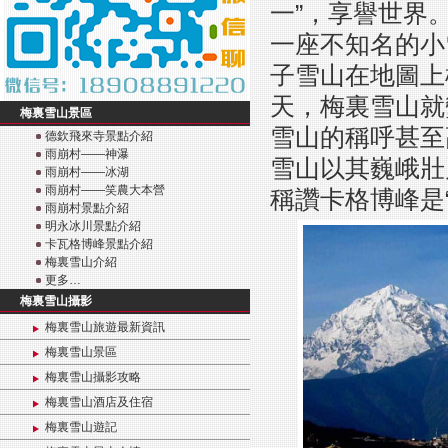
一”，享譽世界
一座不知名的小
子雪山在地圖上
天，梅裏雪山就
梅裏雪山景區
雪山的稱呼甚至
德欽飛來寺景點介紹
雨崩村——神瀑
雪山以其巍峨壯
雨崩村——冰湖
雨崩村——笑農大本營
稱讚卡格博峰是
雨崩村景點介紹
明永冰川景點介紹
卡瓦格博峰景點介紹
梅裏雪山介紹
更多…
梅裏雪山攝影
梅裏雪山旅遊最新資訊
梅裏雪山景區
梅裏雪山攝影攻略
梅裏雪山酒店及住宿
梅裏雪山遊記