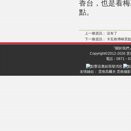
香台，也是看梅
點。
上一條資訊： 沒有了
下一條資訊：
卡瓦格博峰景
『
關於我們
Copyright©2012-2026
雲
電話：0871－633
友情鏈結：
雲南高爾夫
雲南攝影