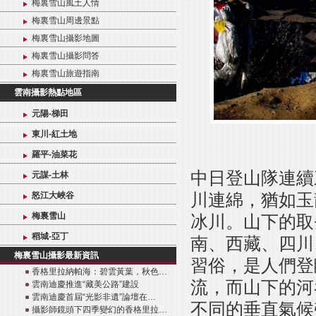
梅裏雪山風土人情
梅裏雪山周邊景點
梅裏雪山攝影地圖
梅裏雪山攝影問答
梅裏雪山旅遊指南
雲南攝影熱點地區
元陽-梯田
東川-紅土地
羅平-油菜花
中日登山隊連續
元謀-土林
川連綿，猶如玉
怒江大峽谷
梅裏雪山
冰川。山下的取
稻城-亞丁
南、西藏、四川
梅裏雪山攝影最新資訊
習俗，是人們登
香格里拉納帕海：碧雲黃葉，秋色…
流，而山下的河
雲南迪慶推進“藏美公路”建設
雲南迪慶首屆“光影非遺”論壇在…
不同的垂直氣候
攝影師鏡頭下四季變幻的香格里拉…