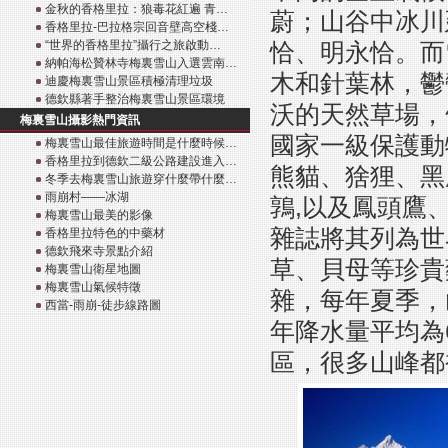
金秋的香格里拉：狼毒花紅遍 青…
蔚；山谷中冰川
香格里拉-巴拉格宗回音壁高空棧…
“世界的香格里拉”攝行之旅啟動…
恰、明永恰。而
納帕海松贊林寺梅裏雪山入選雲南…
木和針葉林，鬱
迪慶梅裏雪山景區積極清理垃圾
德欽縣著手整治梅裏雪山景區環境
沃的天然草場，
梅裏雪山攝影熱門資訊
國家一級保護動
梅裏雪山最佳旅遊時間是什麼時候…
香格里拉到德欽二級公路建設進入…
熊貓、猞狸、黑
冬季去梅裏雪山旅遊穿什麼帶什麼…
雨崩村——冰湖
鶉,以及鳳頭鷹
梅裏雪山最美的影像
雜誌將其列為世
香格里拉特色的中藥材
德欽飛來寺景點介紹
草、貝母等珍貴
梅裏雪山衛星地圖
梅裏雪山氣候特徵
雜，每年夏季，山
西當-雨崩-徒步線路圖
年降水量平均為
區，很多山峰都