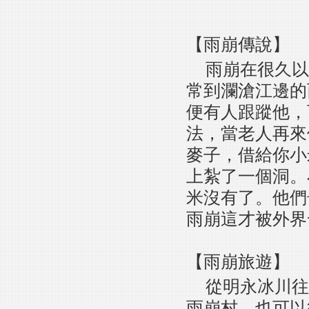
【雨崩傳說】
雨崩在很久以
常到瀾滄江邊的
便有人跟蹤他，
法，當老人再來
麥子，借給你小
上紮了一個洞。
米沒有了。他們
雨崩這才被外界
【雨崩旅遊】
從明永冰川往
雨崩村。也可以