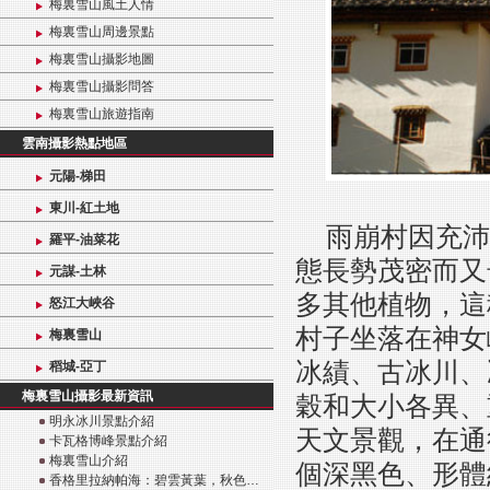
梅裏雪山風土人情
梅裏雪山周邊景點
梅裏雪山攝影地圖
梅裏雪山攝影問答
梅裏雪山旅遊指南
雲南攝影熱點地區
元陽-梯田
東川-紅土地
雨崩村因充沛
羅平-油菜花
態長勢茂密而又
元謀-土林
多其他植物，這
怒江大峽谷
村子坐落在神女
梅裏雪山
冰績、古冰川、
稻城-亞丁
梅裏雪山攝影最新資訊
穀和大小各異、
明永冰川景點介紹
天文景觀，在通
卡瓦格博峰景點介紹
梅裏雪山介紹
個深黑色、形體
香格里拉納帕海：碧雲黃葉，秋色…