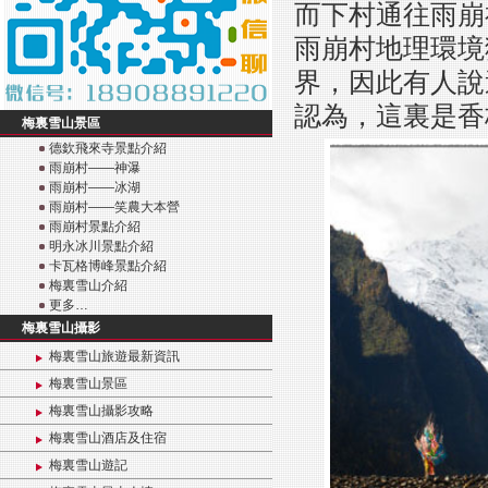
而下村通往雨崩
雨崩村地理環境
界，因此有人說
認為，這裏是香
梅裏雪山景區
德欽飛來寺景點介紹
雨崩村——神瀑
雨崩村——冰湖
雨崩村——笑農大本營
雨崩村景點介紹
明永冰川景點介紹
卡瓦格博峰景點介紹
梅裏雪山介紹
更多…
梅裏雪山攝影
梅裏雪山旅遊最新資訊
梅裏雪山景區
梅裏雪山攝影攻略
梅裏雪山酒店及住宿
梅裏雪山遊記