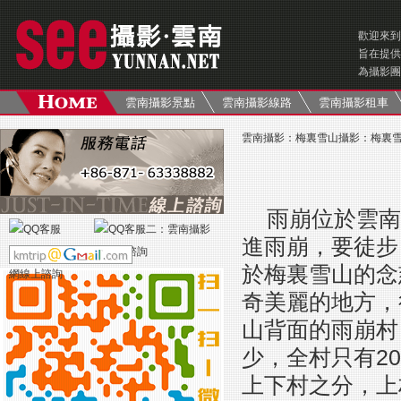
歡迎來到
旨在提供
為攝影團
雲南攝影景點
雲南攝影線路
雲南攝影租車
雲南攝影
：
梅裏雪山攝影
：
梅裏
雨崩位於雲南
進雨崩，要徒步
於梅裏雪山的念
奇美麗的地方，
山背面的雨崩村
少，全村只有2
上下村之分，上