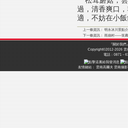
松茸蘑菇，雲
過，清香爽口，
適，不妨在小飯
上一條資訊：
明永冰川景點
下一條資訊：
雨崩村——笑
『
關於我們
Copyright©2012-2026
雲
電話：0871－633
友情鏈結：
雲南高爾夫
雲南攝影