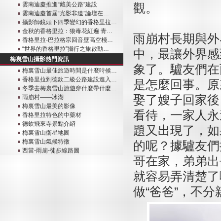
雲南迪慶推進“藏美公路”建設
觀。
雲南迪慶首屆“光影非遺”論壇在…
攝影師鏡頭下四季變幻的香格里拉…
金秋的香格里拉：狼毒花紅遍 青…
雨崩村長期與外
香格里拉-巴拉格宗回音壁高空棧…
“世界的香格里拉”攝行之旅啟動…
中，最讓外界感
梅裏雪山攝影熱門資訊
象了。驢友們在
梅裏雪山最佳旅遊時間是什麼時候…
香格里拉到德欽二級公路建設進入…
是怎麼回事。原
冬季去梅裏雪山旅遊穿什麼帶什麼…
娶了嫂子回家後
雨崩村——冰湖
梅裏雪山最美的影像
看待，一家人永
香格里拉特色的中藥材
德欽飛來寺景點介紹
題又出現了，如
梅裏雪山衛星地圖
梅裏雪山氣候特徵
的呢？據驢友們
西當-雨崩-徒步線路圖
哥在家，弟弟出
就容易弄清楚了
做“爸爸”，不