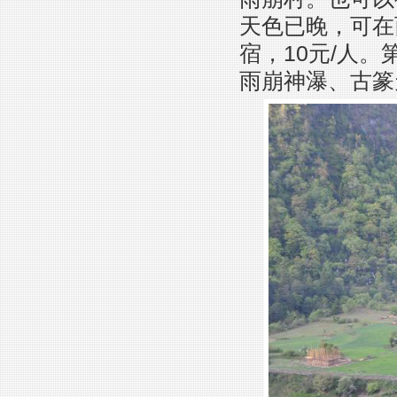
天色已晚，可在
宿，10元/人
雨崩神瀑、古篆