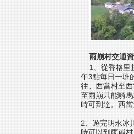
雨崩村交通資
1、從香格里
午3點每日一班
往。西當村至西
至雨崩只能騎馬
時可到達。西當
2、遊完明永冰
時可以到雨崩村