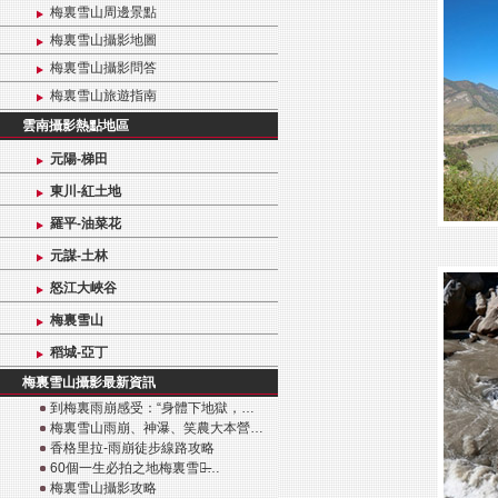
梅裏雪山周邊景點
梅裏雪山攝影地圖
梅裏雪山攝影問答
梅裏雪山旅遊指南
雲南攝影熱點地區
元陽-梯田
東川-紅土地
羅平-油菜花
元謀-土林
怒江大峽谷
梅裏雪山
稻城-亞丁
梅裏雪山攝影最新資訊
到梅裏雨崩感受：“身體下地獄，…
梅裏雪山雨崩、神瀑、笑農大本營…
香格里拉-雨崩徒步線路攻略
60個一生必拍之地梅裏雪山̶…
梅裏雪山攝影攻略