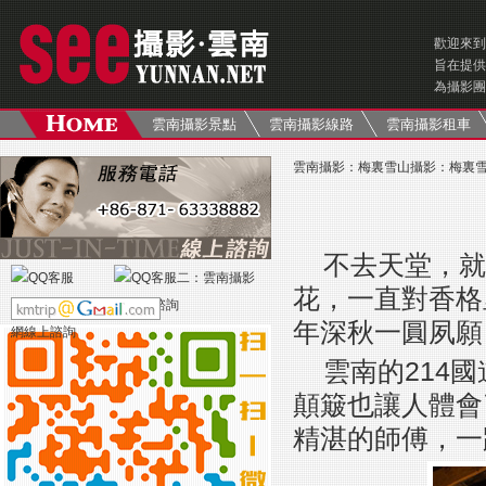
歡迎來到
旨在提供
為攝影團
雲南攝影景點
雲南攝影線路
雲南攝影租車
雲南攝影
：
梅裏雪山攝影
：
梅裏
不去天堂，就
花，一直對香格
年深秋一圓夙願
雲南的214
顛簸也讓人體會
精湛的師傅，一