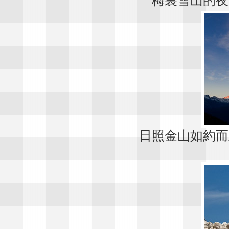
梅裏雪山的夜
日照金山如約而