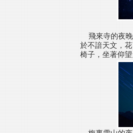
飛來寺的夜晚
於不諳天文，花
椅子，坐著仰望