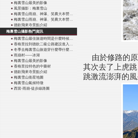
梅裏雪山最美的影像
風景攝影：梅裏雪山
梅裏雪山雨崩、神瀑、笑農大本營…
梅裏雪山雨崩、神瀑、笑農大本營…
德欽飛來寺景點介紹
梅裏雪山攝影熱門資訊
梅裏雪山最佳旅遊時間是什麼時候…
香格里拉到德欽二級公路建設進入…
冬季去梅裏雪山旅遊穿什麼帶什麼…
雨崩村——冰湖
由於修路的原
梅裏雪山最美的影像
其次去了上虎跳
香格里拉特色的中藥材
德欽飛來寺景點介紹
跳激流澎湃的風
梅裏雪山衛星地圖
梅裏雪山氣候特徵
西當-雨崩-徒步線路圖