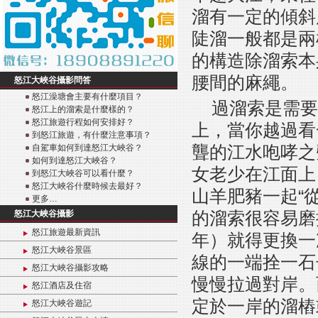
溜有一定的傾斜
陡溜一般都是兩
的構造除溜索本
腰間的麻繩。
怒江大峽谷攝影問答
怒江澡塘會主要有什麼項目？
過溜索是需要
怒江上的溜索是什麼樣的？
怒江旅遊行程如何安排好？
上，當你越過看
到怒江旅遊，有什麼注意事項？
聾的江水咆哮之
自駕車如何到達怒江大峽谷？
如何到達怒江大峽谷？
女老少在江面上
到怒江大峽谷可以看什麼？
怒江大峽谷什麼時候去最好？
山羊肥豬一起“
更多…
的溜索很容易磨
怒江大峽谷攝影
怒江旅遊最新資訊
年）就得更換一
怒江大峽谷景區
線的一端拴一石
怒江大峽谷攝影攻略
慢慢拉過對岸。
怒江酒店及住宿
定於一岸的溜樁
怒江大峽谷遊記