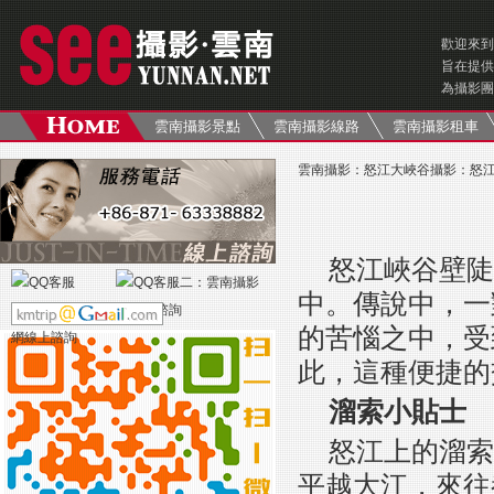
歡迎來到
旨在提供
為攝影團
雲南攝影景點
雲南攝影線路
雲南攝影租車
雲南攝影
：
怒江大峽谷攝影
：
怒
怒江峽谷壁陡
中。傳說中，一
的苦惱之中，受
此，這種便捷的
溜索小貼士
怒江上的溜索
平越大江，來往