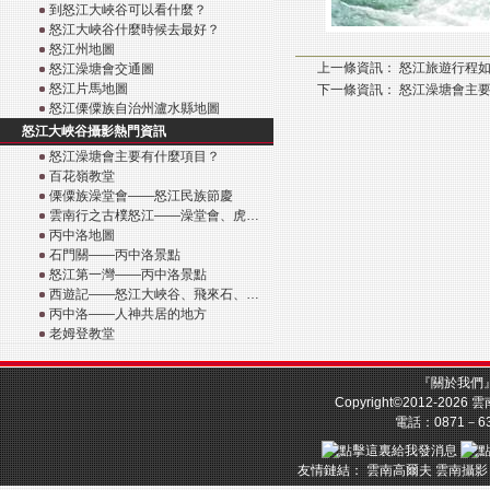
到怒江大峽谷可以看什麼？
怒江大峽谷什麼時候去最好？
怒江州地圖
上一條資訊：
怒江旅遊行程
怒江澡塘會交通圖
怒江片馬地圖
下一條資訊：
怒江澡塘會主
怒江傈僳族自治州瀘水縣地圖
怒江大峽谷攝影熱門資訊
怒江澡塘會主要有什麼項目？
百花嶺教堂
傈僳族澡堂會——怒江民族節慶
雲南行之古樸怒江——澡堂會、虎…
丙中洛地圖
石門關——丙中洛景點
怒江第一灣——丙中洛景點
西遊記——怒江大峽谷、飛來石、…
丙中洛——人神共居的地方
老姆登教堂
『
關於我們
Copyright©2012-2026
雲
電話：0871－633
友情鏈結：
雲南高爾夫
雲南攝影