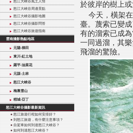
怒江大峽谷風土人情
於彼岸的樹上或
怒江大峽谷周邊景點
今天，橫架在
怒江大峽谷攝影地圖
臺。蔑索已變成
怒江大峽谷攝影問答
怒江大峽谷旅遊指南
有的溜索已成為
雲南攝影熱點地區
一同過溜，其樂
元陽-梯田
飛溜的驚險。
東川-紅土地
羅平-油菜花
元謀-土林
怒江大峽谷
梅裏雪山
稻城-亞丁
怒江大峽谷攝影最新資訊
怒江旅遊行程如何安排好？
到怒江旅遊，有什麼注意事項？
自駕車如何到達怒江大峽谷？
如何到達怒江大峽谷？