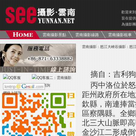
歡迎來到
旨在提供
為攝影團
雲南攝影景點
雲南攝影線路
雲南攝影租車
雲南攝影
：
怒江大峽谷攝影
：
怒
摘自：吉利狗 http
丙中洛位於怒
距州政府所在地
欽縣，南連捧當
區察隅縣。全鄉
北三大山脈即高
金沙江二形成倒