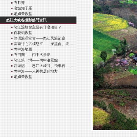
石月亮
廢城知子羅
老姆登教堂
怒江大峽谷攝影熱門資訊
怒江澡塘會主要有什麼項目？
百花嶺教堂
傈僳族澡堂會——怒江民族節慶
雲南行之古樸怒江——澡堂會、虎…
丙中洛地圖
石門關——丙中洛景點
怒江第一灣——丙中洛景點
西遊記——怒江大峽谷、飛來石、…
丙中洛——人神共居的地方
老姆登教堂