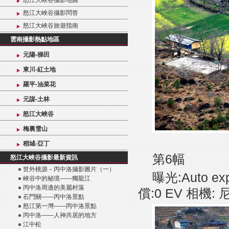
怒江大峽谷攝影地圖
怒江大峽谷攝影問答
怒江大峽谷旅遊指南
雲南攝影熱點地區
元陽-梯田
東川-紅土地
羅平-油菜花
元謀-土林
怒江大峽谷
梅裏雪山
稻城-亞丁
第6幅
怒江大峽谷攝影最新資訊
世外桃源－丙中洛攝影圖片（一）
曝光:Auto ex
峽谷中的秘境——獨龍江
丙中洛周邊的美麗村落
償:0 EV 相機: 
石門關——丙中洛景點
怒江第一灣——丙中洛景點
丙中洛——人神共居的地方
江中松