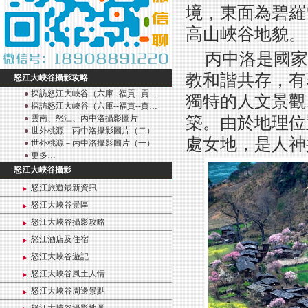
境，東面為碧羅
高山峽谷地貌。
丙中洛是國家
教和諧共存，有
怒江大峽谷攝影攻略
探訪怒江大峽谷（六庫--福貢--貢…
獨特的人文景觀
探訪怒江大峽谷（六庫--福貢--貢…
築。由於地理位
雲南、怒江、丙中洛攝影圖片
世外桃源－丙中洛攝影圖片（二）
處女地，是人神
世外桃源－丙中洛攝影圖片（一）
更多…
怒江大峽谷攝影
怒江旅遊最新資訊
怒江大峽谷景區
怒江大峽谷攝影攻略
怒江酒店及住宿
怒江大峽谷遊記
怒江大峽谷風土人情
怒江大峽谷周邊景點