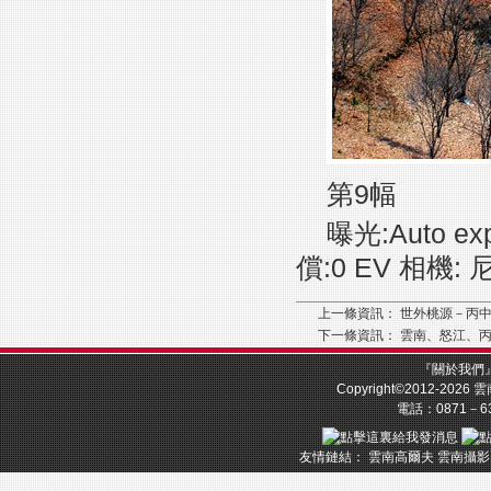
第9幅
曝光:Auto ex
償:0 EV 相機: 
上一條資訊：
世外桃源－丙
下一條資訊：
雲南、怒江、
『
關於我們
Copyright©2012-2026
雲
電話：0871－633
友情鏈結：
雲南高爾夫
雲南攝影