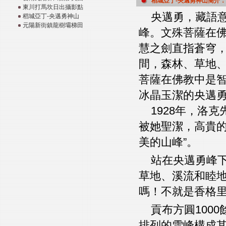
稻城亞丁-央邁勇神山簡介：
東川打馬坎日出攝影點
央邁勇，藏語意
稻城亞丁-央邁勇神山
元陽新街鎮龍樹壩梯田
峰。文殊菩薩在
慧之劍直指蒼穹
間，森林、草地
菩薩在佛教中是
冰晶玉潔的央邁
1928年，洛
被她聖潔，高貴的
美的山峰”。
站在央邁勇峰
草地、溪流和睦
嗎！不就是香格
貢布方圓100
排列的雪峰構成