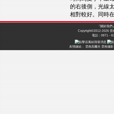
的右後側，光線
相對較好。同時
『
關於我們
Copyright©2012-2026
雲
電話：0871－633
友情鏈結：
雲南高爾夫
雲南攝影