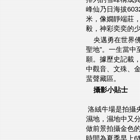
峰仙乃日海拔60
米，像嫺靜端莊，
毅，神彩奕奕的
央邁勇在世界
聖地”。一生當中
願。據歷史記載
中觀音、文殊、
蜚聲藏區。
攝影小貼士
洛絨牛場是拍攝
濕地，濕地中又
做前景拍攝金色
時間為夏季早上6