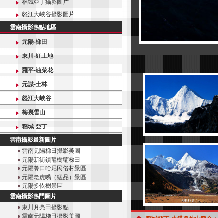
稻城亞丁攝影圖片
怒江大峽谷攝影圖片
雲南攝影熱點地區
元陽-梯田
東川-紅土地
羅平-油菜花
元謀-土林
怒江大峽谷
梅裏雪山
稻城-亞丁
雲南攝影最新圖片
雲南元陽梯田攝影美圖
元陽新街鎮龍樹壩梯田
元陽箐口哈尼民俗村景區
元陽老虎嘴（猛品）景區
元陽多依樹景區
雲南攝影熱門圖片
東川月亮田攝影點
雲南元陽梯田攝影美圖