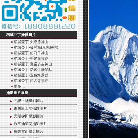
稻城亞丁攝影圖片
稻城亞丁-央邁勇神山
稻城亞丁-珍珠海(卓瑪拉措)
稻城亞丁-仙乃日神山
稻城亞丁-牛奶海景點
稻城亞丁-夏諾多吉神山
稻城亞丁-洛絨牛場景點
稻城亞丁-五色海景點
稻城亞丁-沖古寺景點
更多…
攝影圖片展廊
元謀土林攝影圖片
東川紅土地攝影圖片
元陽梯田攝影圖片
羅平油菜花攝影圖片
梅裏雪山攝影圖片