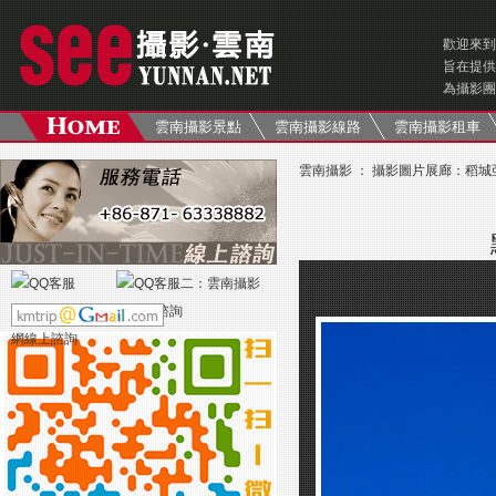
歡迎來到
旨在提供
為攝影團
雲南攝影景點
雲南攝影線路
雲南攝影租車
雲南攝影
：
攝影圖片展廊
：
稻城