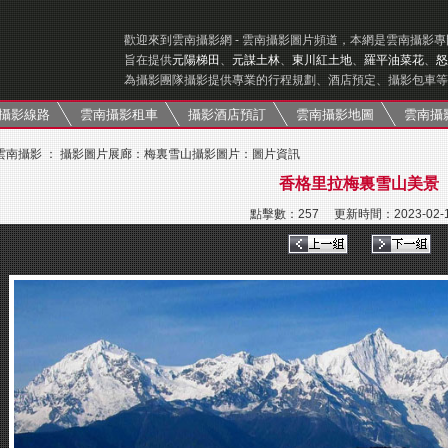
歡迎來到雲南攝影網 - 雲南攝影圖片頻道，本網是雲南攝影
旨在提供
元陽梯田
、
元謀土林
、
東川紅土地
、
羅平油菜花
、
怒
為攝影團隊攝影提供專業的行程規劃、酒店預定、攝影包車等
攝影線路
雲南攝影租車
攝影酒店預訂
雲南攝影地圖
雲南攝
雲南攝影
：
攝影圖片展廊
：
梅裏雪山攝影圖片
：圖片資訊
香格里拉梅裏雪山美景
點擊數：
257 更新時間：2023-02-