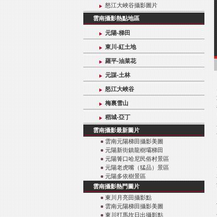
怒江大峽谷攝影圖片
雲南攝影熱點地區
元陽-梯田
東川-紅土地
羅平-油菜花
元謀-土林
怒江大峽谷
梅裏雪山
稻城-亞丁
雲南攝影最新圖片
雲南元陽梯田攝影美圖
元陽新街鎮龍樹壩梯田
元陽箐口哈尼民俗村景區
元陽老虎嘴（猛品）景區
元陽多依樹景區
雲南攝影熱門圖片
東川月亮田攝影點
雲南元陽梯田攝影美圖
東川打馬坎日出攝影點