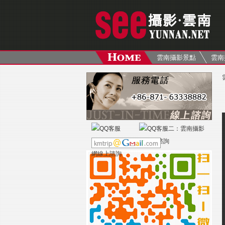
雲南攝影景點
雲南