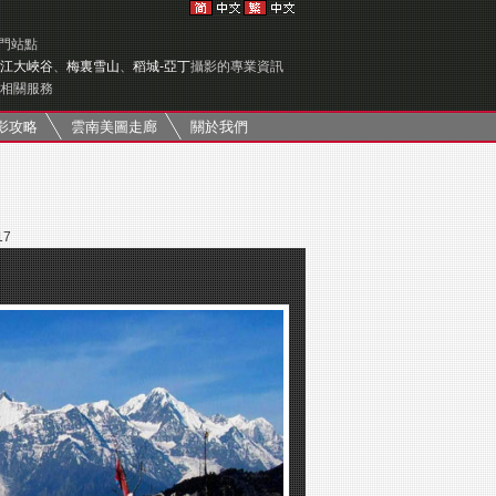
專門站點
江大峽谷
、
梅裏雪山
、
稻城-亞丁
攝影的專業資訊
相關服務
影攻略
雲南美圖走廊
關於我們
17