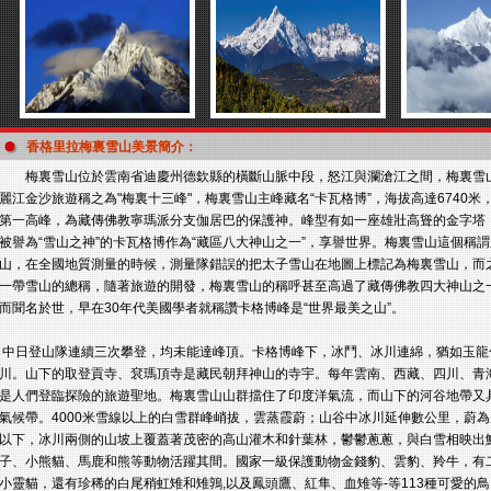
香格里拉梅裏雪山美景簡介：
梅裏雪山位於雲南省迪慶州德欽縣的橫斷山脈中段，怒江與瀾滄江之間，梅裏雪山
麗江金沙旅遊稱之為"梅裏十三峰"，梅裏雪山主峰藏名“卡瓦格博”，海拔高達6740
第一高峰，為藏傳佛教寧瑪派分支伽居巴的保護神。峰型有如一座雄壯高聳的金字塔
被譽為“雪山之神”的卡瓦格博作為“藏區八大神山之一”，享譽世界。梅裏雪山這個稱
山，在全國地質測量的時候，測量隊錯誤的把太子雪山在地圖上標記為梅裏雪山，而
一帶雪山的總稱，隨著旅遊的開發，梅裏雪山的稱呼甚至高過了藏傳佛教四大神山之
而聞名於世，早在30年代美國學者就稱讚卡格博峰是“世界最美之山”。
中日登山隊連續三次攀登，均未能達峰頂。卡格博峰下，冰鬥、冰川連綿，猶如玉龍
川。山下的取登貢寺、袞瑪頂寺是藏民朝拜神山的寺宇。每年雲南、西藏、四川、青
是人們登臨探險的旅遊聖地。梅裏雪山山群擋住了印度洋氣流，而山下的河谷地帶又
氣候帶。4000米雪線以上的白雪群峰峭拔，雲蒸霞蔚；山谷中冰川延伸數公里，蔚
以下，冰川兩側的山坡上覆蓋著茂密的高山灌木和針葉林，鬱鬱蔥蔥，與白雪相映出
子、小熊貓、馬鹿和熊等動物活躍其間。國家一級保護動物金錢豹、雲豹、羚牛，有
小靈貓，還有珍稀的白尾稍虹雉和雉鶉,以及鳳頭鷹、紅隼、血雉等-等113種可愛的