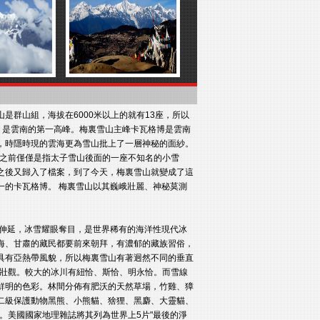
是群山組，海拔在6000米以上的就有13座，所以
米，是雲南的第一高峰。梅裏雪山主峰卡瓦格博是雲南
，時隱時現的雲海更為雪山批上了一層神秘的面紗。
謂之前僅僅是指太子雪山後面的一座不知名的小雪
之後又歸入了檔案，到了今天，梅裏雪山就變成了這
一的卡瓦格博。 梅裏雪山以其巍峨壯麗、神秘莫測
伸延，冰雪耀眼奪目，是世界稀有的海洋性現代冰
海、甘肅的藏民都要前來朝拜，有濃郁的藏族習俗，
具有亞熱帶風貌，所以梅裏雪山有著迥然不同的垂直
為壯觀。較大的冰川有紐恰、斯恰、明永恰。而雪線
鮮明的色彩。林間分佈有肥沃的天然草場，竹雞、獐
二級保護動物黑熊、小熊貓、猞狸、黑麝、大靈貓、
鳥。美國國家地理雜誌將其列為世界上5片"最後的淨