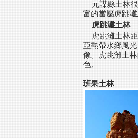
元謀縣土林很
富的當屬虎跳灘
虎跳灘土林
虎跳灘土林距
亞熱帶水鄉風光
像。虎跳灘土林
色。
班果土林