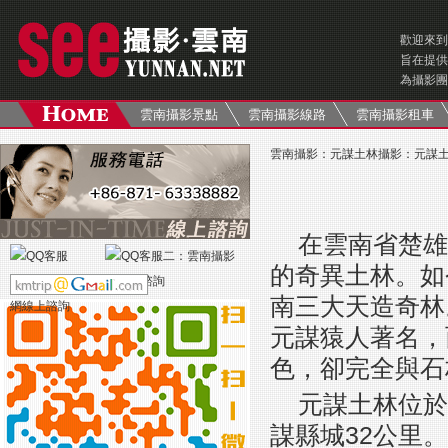
歡迎來到
旨在提供
為攝影團
雲南攝影景點
雲南攝影線路
雲南攝影租車
雲南攝影
：
元謀土林攝影
：
元謀
在雲南省楚雄
的奇異土林。如
南三大天造奇林
元謀猿人著名，
色，卻完全與石
元謀土林位於
謀縣城32公里