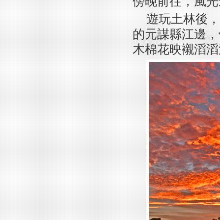
傍晚前往，風光
遊玩土林後，
的元謀縣江邊，
木棉花映襯滔滔