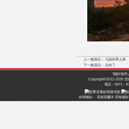
上一條資訊：
元謀班果土林
下一條資訊： 沒有了
『
關於我們
Copyright©2012-2026
雲
電話：0871－633
友情鏈結：
雲南高爾夫
雲南攝影