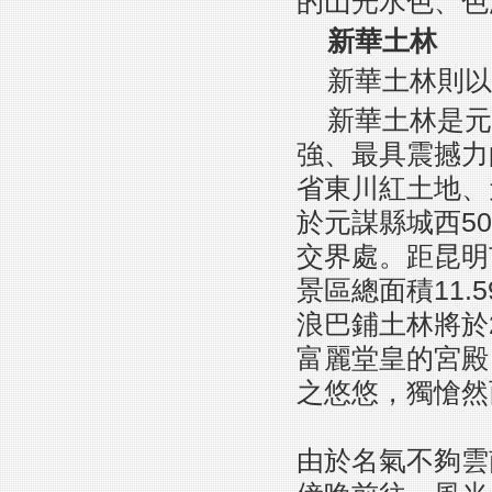
的山光水色、色
新華土林
新華土林則以
新華土林是元
強、最具震撼力
省東川紅土地、
於元謀縣城西5
交界處。距昆明
景區總面積11
浪巴鋪土林將於
富麗堂皇的宮殿
之悠悠，獨愴然
由於名氣不夠雲