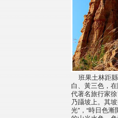
班果土林距縣
白、黃三色，在
代著名旅行家徐
乃躡坡上。其坡
光”，“時日色