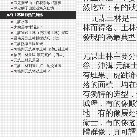
武定獅子山上百花爭放迎嘉賓
然屹立；有的狀
武定獅子山旅遊漸入佳境
元謀土林攝影熱門資訊
元謀土林是一
元謀水果
林而得名。土林
大姚曇華“插花節”
元謀物茂土林（虎跳灘土林）景區
發現的為最典型
雲南元謀土林拍攝技巧（七）
元謀熱壩田園風光
怎樣到元謀新華土林（浪巴鋪土林…
元謀土林主要分
物茂土林景區-窯洞賓館（四星）
元謀土林風景區
谷、沖溝 元謀
元謀土林到東川紅土地交通圖
怎樣到元謀物茂土林？
有班果、虎跳灘
落的面積，均在
有獨特的造型，
城堡，有的像殿
地，有的像展翅
衛士，有的像搖
體群像，真可謂