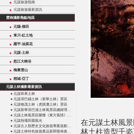
元謀旅遊指南
元謀旅遊最新資訊
雲南攝影熱點地區
元陽-梯田
東川-紅土地
羅平-油菜花
元謀-土林
怒江大峽谷
梅裏雪山
稻城-亞丁
元謀土林攝影最新資訊
元謀班果土林
元謀浪巴鋪土林（新華土林）景區
元謀物茂土林（虎跳灘土林）景區
元謀新華浪巴浦土林風景區總經理…
元謀土林風景區榮獲《東方風情》…
在元謀土林風景
元謀熱壩田園風光
元謀古人類歷史文化旅遊專案規劃…
林土柱造型千姿
元謀土林特色旅遊產品新聞發佈會…