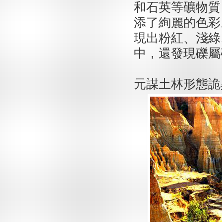
和石英等礦物質
添了絢麗的色彩
現出粉紅、淺綠
中，還發現礫屬
元謀土林形態詭