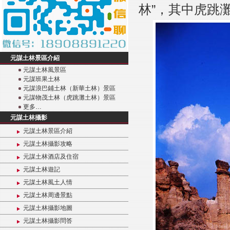
林”，其中虎跳
元謀土林景區介紹
元謀土林風景區
元謀班果土林
元謀浪巴鋪土林（新華土林）景區
元謀物茂土林（虎跳灘土林）景區
更多…
元謀土林攝影
元謀土林景區介紹
元謀土林攝影攻略
元謀土林酒店及住宿
元謀土林遊記
元謀土林風土人情
元謀土林周邊景點
元謀土林攝影地圖
元謀土林攝影問答