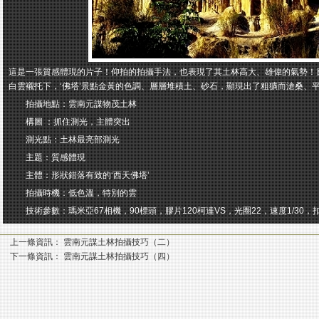
這是一張質感體現的片子！仰拍的拍攝手法，也表現了其土林高大、雄偉的氣勢！
白雲襯托下，‘佛塔’景點金黃的色調、層層堆積土、砂石，顯現出了粗獷而滄桑、
拍攝地點：雲南元謀物茂土林
構圖 ：抓住測光，主體突出
測光點：土林最亮部測光
主題：質感體現
主體：形狀錯落有致的‘西天佛塔’
拍攝時機：低色溫，特別的雲
技術參數：瑪米亞67相機，90標頭，膠片120柯達VS，光圈22，速度1/30，
上一條資訊：
雲南元謀土林拍攝技巧（二）
下一條資訊：
雲南元謀土林拍攝技巧（四）