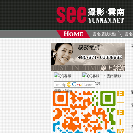
雲南攝影景點
雲南