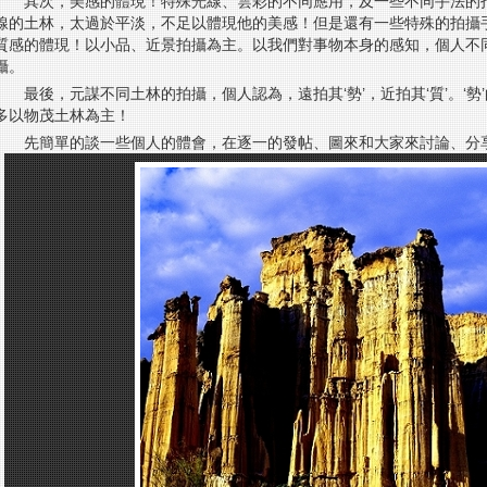
其次，美感的體現！特殊光線、雲彩的不同應用，及一些不同手法的
線的土林，太過於平淡，不足以體現他的美感！但是還有一些特殊的拍攝
質感的體現！以小品、近景拍攝為主。以我們對事物本身的感知，個人不
攝。
最後，元謀不同土林的拍攝，個人認為，遠拍其‘勢’，近拍其‘質’。‘勢
多以物茂土林為主！
先簡單的談一些個人的體會，在逐一的發帖、圖來和大家來討論、分