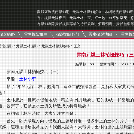
歡迎來到雲南攝影網 - 元謀土林攝影頻道，本網是雲南攝影
旨在提供
元陽梯田
、
元謀土林
、
東川紅土地
、
羅平油菜花
、
怒
為攝影團隊攝影提供專業的行程規劃、酒店預定、攝影包車等
攝影線路
雲南攝影租車
攝影酒店預訂
雲南攝影地圖
雲南攝
雲南攝影
：
元謀土林攝影
：
元謀土林攝影攻略
：正文
雲南元謀土林拍攝技巧（三
點擊數：
681 更新時間：2023-02-
雲南元謀土林拍攝技巧（三）
來源：
土林小李
拍了7年的元謀土林，把我自己這些年的拍攝體會、見解和大家共同
鑒！
土林屬於一種流水侵蝕地貌，稱之為‘雅丹地貌’。它的形成，和當地
素。說穿了，它就是水土流失所造成的特殊地貌！
在拍攝土林的時候，大家要注意的是：
首先，以大環境方向，體現的主題是什麼！很多網上的土林的片子，
光線，這種拍攝是很常見的！我個人認為：大環境，土林拍攝的主題應該