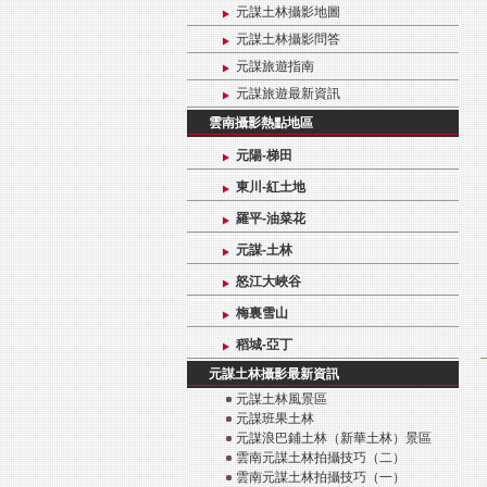
元謀土林攝影地圖
元謀土林攝影問答
元謀旅遊指南
元謀旅遊最新資訊
雲南攝影熱點地區
元陽-梯田
東川-紅土地
羅平-油菜花
元謀-土林
怒江大峽谷
梅裏雪山
稻城-亞丁
元謀土林攝影最新資訊
元謀土林風景區
元謀班果土林
元謀浪巴鋪土林（新華土林）景區
雲南元謀土林拍攝技巧（二）
雲南元謀土林拍攝技巧（一）