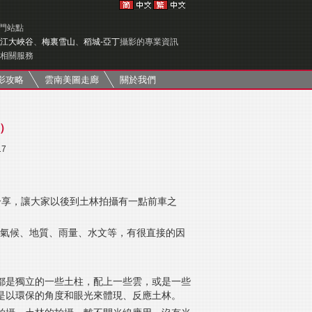
專門站點
江大峽谷
、
梅裏雪山
、
稻城-亞丁
攝影的專業資訊
相關服務
影攻略
雲南美圖走廊
關於我們
）
17
分享，讓大家以後到土林拍攝有一點前車之
的氣候、地質、雨量、水文等，有很直接的因
都是獨立的一些土柱，配上一些雲，或是一些
是以環保的角度和眼光來體現、反應土林。