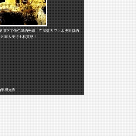
應用下午低色溫的光線，在湛藍天空上水洗過似的
平凡而大美得土林質感！
扣半檔光圈