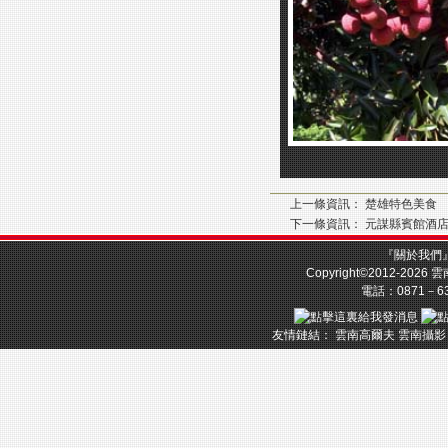
上一條資訊：
楚雄特色美食
下一條資訊：
元謀縣賓館酒
『
關於我們
Copyright©2012-2026
雲
電話：0871－633
友情鏈結：
雲南高爾夫
雲南攝影