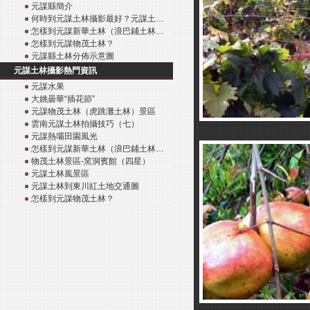
元謀縣簡介
何時到元謀土林攝影最好？元謀土…
怎樣到元謀新華土林（浪巴鋪土林…
怎樣到元謀物茂土林？
元謀縣土林分佈示意圖
元謀土林攝影熱門資訊
元謀水果
大姚曇華“插花節”
元謀物茂土林（虎跳灘土林）景區
雲南元謀土林拍攝技巧（七）
元謀熱壩田園風光
怎樣到元謀新華土林（浪巴鋪土林…
物茂土林景區-窯洞賓館（四星）
元謀土林風景區
元謀土林到東川紅土地交通圖
怎樣到元謀物茂土林？