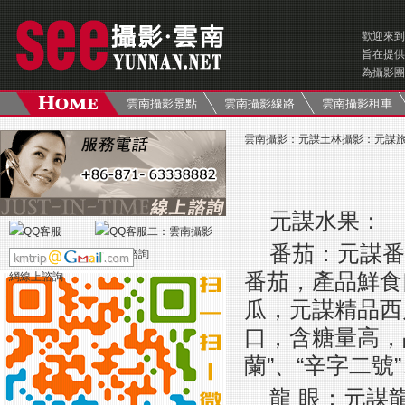
歡迎來到
旨在提供
為攝影團
雲南攝影景點
雲南攝影線路
雲南攝影租車
雲南攝影
：
元謀土林攝影
：
元謀
元謀水果：
番茄：元謀番
番茄，產品鮮食
瓜，元謀精品西
口，含糖量高，
蘭”、“辛字二號
龍 眼：元謀