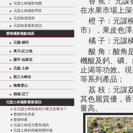
香 蕉： 元
元謀土林攝影地圖
在水果市場上深
元謀土林攝影問答
元謀旅遊指南
橙 子：元謀
元謀旅遊最新資訊
市），果皮色澤
雲南攝影熱點地區
橘 子：元謀
元陽-梯田
酸 角：酸角
東川-紅土地
機酸及鈣、磷、
羅平-油菜花
止渴等功效。現
元謀-土林
怒江大峽谷
等系列產品；
梅裏雪山
荔 枝：元謀
稻城-亞丁
其色麗質優，香
元謀土林攝影最新資訊
量高。
去元謀土林旅遊有什麼注意事項？
楚雄特色美食
楚雄特產
元謀土林是怎麼形成的
元謀土林的四種形態特徵