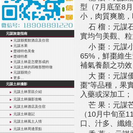
型（7月底至8
小，肉質爽脆，
石 榴：元謀
元謀旅遊指南
實均勻美觀、粒
元謀縣賓館酒店及住宿
小 棗：元謀
元謀水果
楚雄特色美食
65%，鮮棗維
楚雄特產
元謀土林是怎麼形成的
補氣養顏之功效
元謀土林的四種形態特徵
元謀縣簡介
大 棗：元謀
更多…
棗”等品種，果
元謀土林攝影
元謀土林景區介紹
入藥或深加工；
元謀土林攝影攻略
芒 果：元謀
元謀土林酒店及住宿
（10月中旬至
元謀土林遊記
口、汁多、纖維
元謀土林風土人情
元謀土林周邊景點