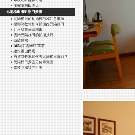
攀枝花鄉猛弄司署
龍樹壩梯田酒店
元陽梯田攝影熱門資訊
元陽梯田的拍攝技巧和注意事項
攝影師教你如何拍攝好元陽梯田
紅河縣寶華鄉梯田
雲南元陽梯田的拍攝技巧
迤薩僑鄉
彌勒縣“雲南紅”酒莊
建水團山民居
自駕或包車如何去元陽梯田攝影？
元陽梯田景區分佈示意圖
攀枝花鄉猛弄司署