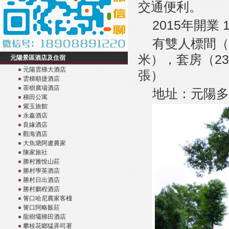
交通便利。
2015年開業 
有雙人標間（
米），套房（23
元陽景區酒店及住宿
元陽雲梯大酒店
張）
雲梯順捷酒店
茶樹廣場酒店
地址：元陽多
梯田公寓
紫玉旅館
永鑫酒店
良緣酒店
觀海酒店
大魚塘阿盧農家
陳家旅社
勝村雅悅山莊
勝村學英酒店
勝村日出酒店
勝村鵬程酒店
箐口哈尼農家客棧
箐口阿略飯莊
龍樹壩梯田酒店
攀枝花鄉猛弄司署