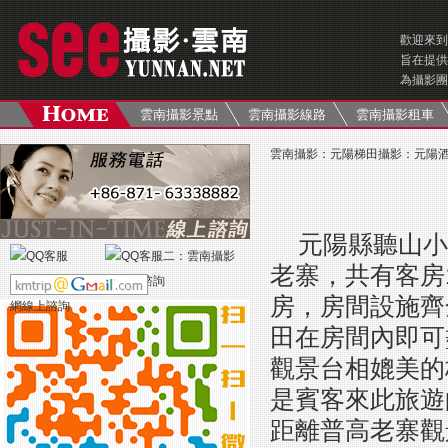
歡迎來到
旨在提供
為攝影團
雲南攝影景點
雲南攝影線路
雲南攝影租車
雲南攝影
：
元陽梯田攝影
：
元陽
元陽縣聽山小
老寨，共有客房
房，房間設施齊
田在房間內即可
觀景台相媲美的
是賓客來此旅遊
距離普高老寨觀