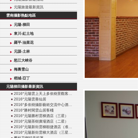
元陽旅遊最新資訊
雲南攝影熱點地區
元陽-梯田
東川-紅土地
羅平-油菜花
元謀-土林
怒江大峽谷
梅裏雪山
稻城-亞丁
元陽梯田攝影最新資訊
2016*元陽雲上天上多依樹景觀客…
2016*元陽雲善仙居
2016*多依樹攝影藝術交流中心酒…
2016*勝村閑雲山居客棧
2016*元陽勝村雲梯酒店（三星）
2016*元陽茶樹廣場酒店（二星）
2016*元陽新街雲梯順捷酒店（准…
2016*元陽新街雲梯大酒店（三星…