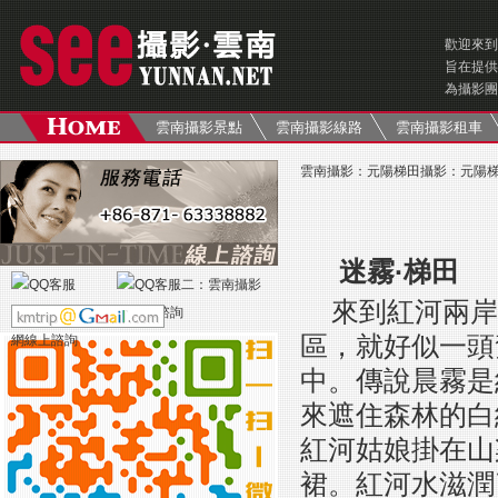
歡迎來到
旨在提供
為攝影團
雲南攝影景點
雲南攝影線路
雲南攝影租車
雲南攝影
：
元陽梯田攝影
：
元陽
迷霧·梯田
來到紅河兩岸
區，就好似一頭
中。傳說晨霧是
來遮住森林的白
紅河姑娘掛在山
裙。紅河水滋潤