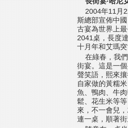
長街宴·哈尼
2004年11
斯總部宣佈中國
古宴為世界上最
2041桌，長度
十月年和艾瑪突
在綠春，我們
街宴。這是一個
聲笑語，熙來攘
自家做的黃糯米
魚、鴨肉、牛肉
鬆、花生米等等
來，不一會兒，
連一桌，順著街