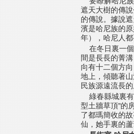
要瞭解哈尼族
遮天大樹的傳說
的傳說。據說遮
濱是哈尼族的原
年），哈尼人都
在冬日裏一個
間是長長的菁溝
向有十二個方向
地上，傾聽著山
民族源遠流長的
綠春縣城裏有
型土牆草頂”的
了都瑪簡收的故
仙，她手裏的蘆