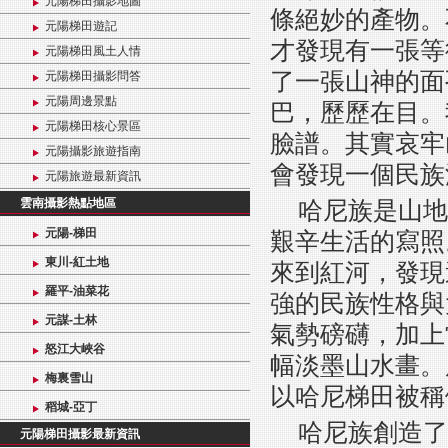
元陽梯田攝影地圖
條絕妙的產物。
元陽梯田遊記
才發現有一張等
元陽梯田風土人情
了一張山神的面
元陽梯田攝影問答
元陽周邊景點
巴，歷歷在目。
元陽梯田核心景區
臉譜。其實哀牢
元陽攝影旅遊指南
會發現一個民族
元陽旅遊最新資訊
雲南攝影熱點地區
哈尼族是山地
元陽-梯田
艱辛生活的寫照
東川-紅土地
來到紅河，發現
羅平-油菜花
強的民族性格與
元謀-土林
氣勢磅礴，加上
怒江大峽谷
幅淡墨山水畫。
梅裏雪山
以哈尼梯田被稱
稻城-亞丁
哈尼族創造了
元陽梯田攝影最新資訊