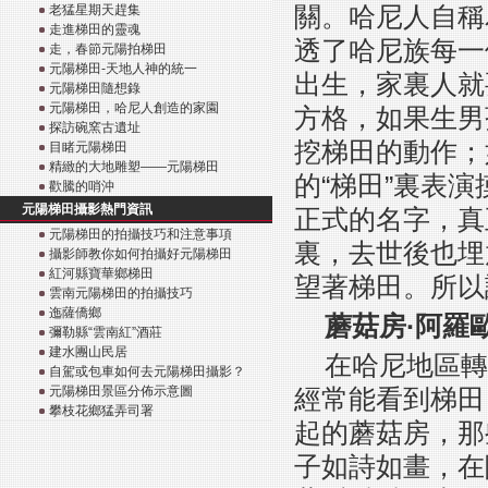
關。哈尼人自稱
老猛星期天趕集
走進梯田的靈魂
透了哈尼族每一
走，春節元陽拍梯田
元陽梯田-天地人神的統一
出生，家裏人就
元陽梯田隨想錄
元陽梯田，哈尼人創造的家園
方格，如果生男
探訪碗窯古遺址
挖梯田的動作；
目睹元陽梯田
精緻的大地雕塑——元陽梯田
的“梯田”裏表
歡騰的哨沖
元陽梯田攝影熱門資訊
正式的名字，真
元陽梯田的拍攝技巧和注意事項
裏，去世後也埋
攝影師教你如何拍攝好元陽梯田
紅河縣寶華鄉梯田
望著梯田。所以
雲南元陽梯田的拍攝技巧
迤薩僑鄉
蘑菇房·阿羅
彌勒縣“雲南紅”酒莊
建水團山民居
在哈尼地區轉
自駕或包車如何去元陽梯田攝影？
元陽梯田景區分佈示意圖
經常能看到梯田
攀枝花鄉猛弄司署
起的蘑菇房，那
子如詩如畫，在