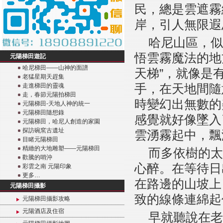
民，總是雲遮霧
岸，引人無限遐
哈尼山區，似
悟雲霧魔法的地
元陽梯田遊記
哈尼梯田——山神的面譜
天梯”，就像是
老猛星期天趕集
手，在天地間隨
走進梯田的靈魂
走，春節元陽拍梯田
時變幻出無數的
元陽梯田-天地人神的統一
元陽梯田隨想錄
感覺就好像墜入
元陽梯田，哈尼人創造的家園
探訪碗窯古遺址
雲湧霧起中，飄
目睹元陽梯田
精緻的大地雕塑——元陽梯田
而多依樹的太
歡騰的哨沖
心醉。在等待日
彩雲之南 元陽印象
更多…
在路邊的山坡上
元陽梯田攝影
致的線條連綿起
元陽梯田攝影攻略
元陽酒店及住宿
早就聽說在老