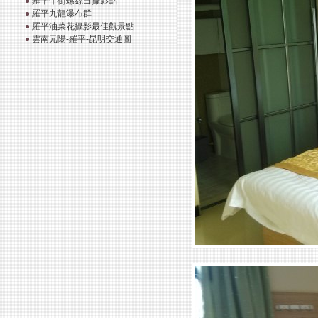
羅平牛街螺絲田攝影點
羅平九龍瀑布群
羅平油菜花攝影最佳觀景點
雲南元陽-羅平-昆明交通圖