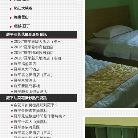
怒江大峽谷
梅裏雪山
稻城-亞丁
羅平油菜花攝影最新資訊
2016*羅平東駿大酒店（准三）
2016*羅平君都商務酒店
2016*羅平曦城假日酒店
2016*羅平新天地酒店（准四）
羅平福盈酒店
羅平東大門酒店
羅平雲之夢酒店（五星）
羅平東雲酒店
羅平新龍門客棧
羅平縣金山假日酒店
羅平油菜花攝影熱門資訊
自駕車如何從昆明到羅平？
羅平金雞峰叢攝影點
羅平最佳旅遊時間是什麼時候？
羅平十萬大山攝影點
羅平多依河景區
羅平雲之夢酒店（五星）