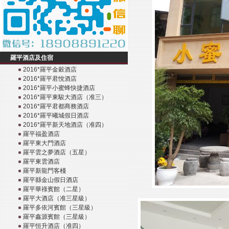
羅平酒店及住宿
2016*羅平金穀酒店
2016*羅平君悅酒店
2016*羅平小蜜蜂快捷酒店
2016*羅平東駿大酒店（准三）
2016*羅平君都商務酒店
2016*羅平曦城假日酒店
2016*羅平新天地酒店（准四）
羅平福盈酒店
羅平東大門酒店
羅平雲之夢酒店（五星）
羅平東雲酒店
羅平新龍門客棧
羅平縣金山假日酒店
羅平華祿賓館（二星）
羅平大酒店（准三星級）
羅平多依河賓館（三星級）
羅平鑫源賓館（三星級）
羅平恒升酒店（准四）