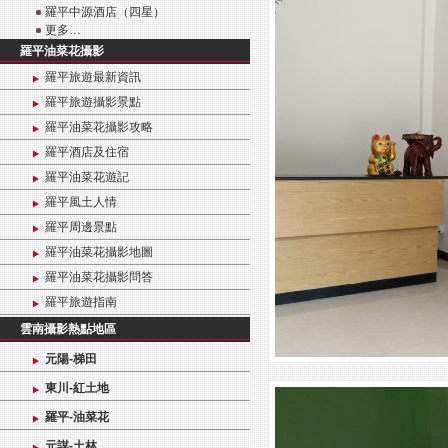
羅平中源酒店（四星）
更多…
羅平油菜花攝影
羅平旅遊最新資訊
羅平旅遊攝影景點
羅平油菜花攝影攻略
羅平酒店及住宿
羅平油菜花遊記
羅平風土人情
羅平周邊景點
羅平油菜花攝影地圖
羅平油菜花攝影問答
羅平旅遊指南
雲南攝影熱點地區
元陽-梯田
東川-紅土地
羅平-油菜花
元謀-土林