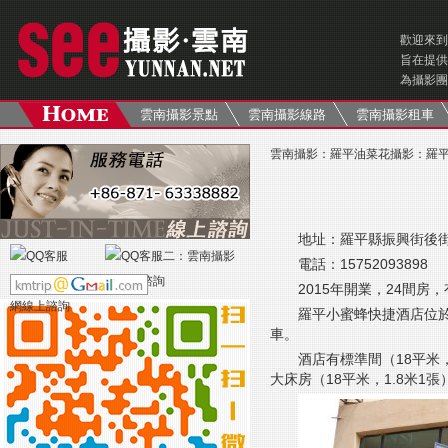
歡迎來到
旨在提供
為攝影團
雲南攝影景點
雲南攝影線路
雲南攝影租車
雲南攝影
：
羅平油菜花攝影
：
羅
地址：羅平縣振興街後街
電話：15752093898
2015年開業，24間房
羅平小蜜蜂快捷酒店位於
車。
酒店有標準間（18平米，
大床房（18平米，1.8米1張