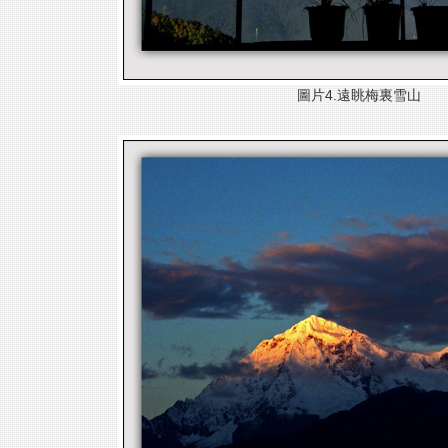
圖片4.遠眺梅裏雪山