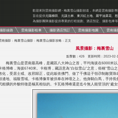
歡迎來到雲南攝影網 - 梅裏雪山攝影頻道，本網是雲南攝影
旨在提供
元陽梯田
、
元謀土林
、
東川紅土地
、
羅平油菜花
、
怒
為攝影團隊攝影提供專業的行程規劃、酒店預定、攝影包車等
攝影線路
雲南攝影租車
攝影酒店預訂
雲南攝影地圖
雲南攝
雲南攝影
：
梅裏雪山攝影
：
梅裏雪山攝影攻略
：正文
風景攝影：梅裏雪山
點擊數：
426 更新時間：2023-02-
梅裏雪山是雲南最高峰，是藏區八大神山之首，平均海拔在6000米以
卡格博峰，海拔6740米。卡格博，藏語意為“白似雪山”之意，俗稱“雪山
教化，受居士戒、改邪歸正，從此皈依佛門、做了千佛這子領尕制敵寶珠
領邊地、福蔭雪域。卡格博像常被供奉在神壇之上。他身騎白馬，手持長
武粗獷的外貌特徵是極其相似的。卡瓦格博峰還是迄今無人能登頂的“處女