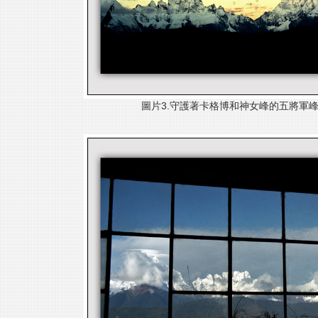
圖片3.守護著卡格博
和神女峰的五將軍