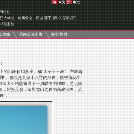
專門站點
江大峽谷
、
梅裏雪山
、
稻城-亞丁
攝影的專業資訊
相關服務
影攻略
雲南美圖走廊
關於我們
17
上的山峰有10多座、稱“太子十三峰”，主峰為
之神”。傳說是九頭十八臂的煞神，後被蓮花生
雄師大王格薩爾麾下一員驃悍的神將，從此統
劍，雄姿英發，這與雪山之神的高峻挺拔、英
峰”。