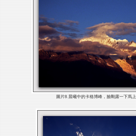
圖片8.晨曦中的卡格
博峰，臉剛露一下馬