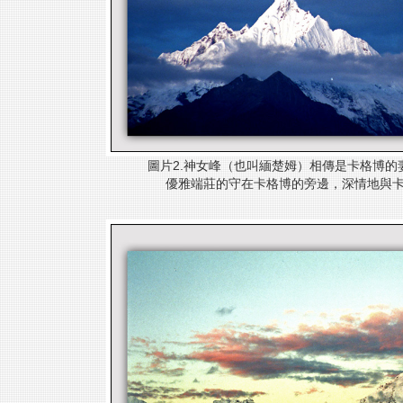
圖片2.神女峰（也叫
緬楚姆）相傳是卡格博
的
優雅端莊的守在卡格博
的旁邊，深情地與