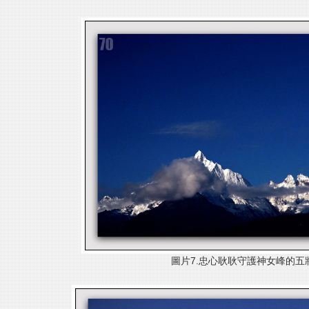
圖片7.忠心耿耿守護
神女峰的五