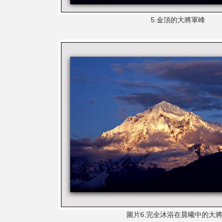
5.金頂的大將軍峰
圖片6.完全沐浴在晨
曦中的大