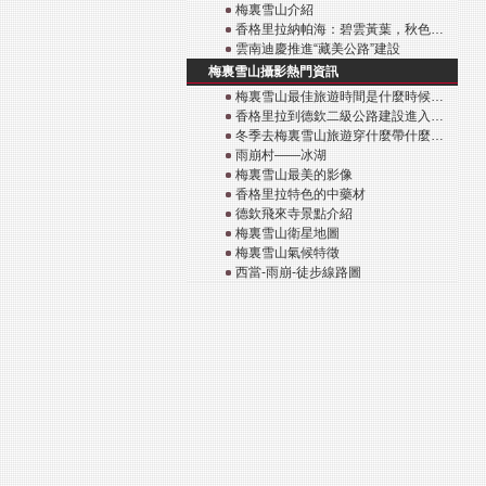
梅裏雪山介紹
香格里拉納帕海：碧雲黃葉，秋色…
雲南迪慶推進“藏美公路”建設
梅裏雪山攝影熱門資訊
梅裏雪山最佳旅遊時間是什麼時候…
香格里拉到德欽二級公路建設進入…
冬季去梅裏雪山旅遊穿什麼帶什麼…
雨崩村——冰湖
梅裏雪山最美的影像
香格里拉特色的中藥材
德欽飛來寺景點介紹
梅裏雪山衛星地圖
梅裏雪山氣候特徵
西當-雨崩-徒步線路圖