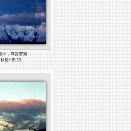
妻子，氣質若蘭，
卡格
博相對望。