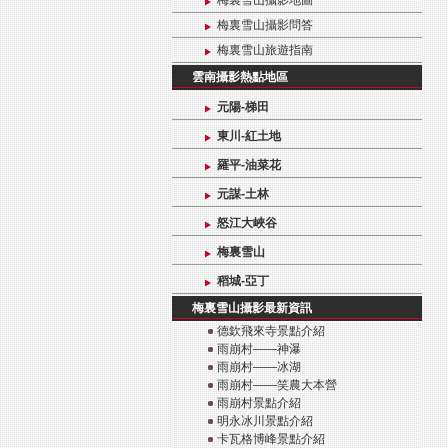
梅裏雪山攝影地圖
梅裏雪山攝影問答
梅裏雪山旅遊指南
雲南攝影熱點地區
元陽-梯田
東川-紅土地
羅平-油菜花
元謀-土林
怒江大峽谷
梅裏雪山
稻城-亞丁
梅裏雪山攝影最新資訊
德欽飛來寺景點介紹
雨崩村——神瀑
雨崩村——冰湖
雨崩村——笑農大本營
雨崩村景點介紹
明永冰川景點介紹
卡瓦格博峰景點介紹