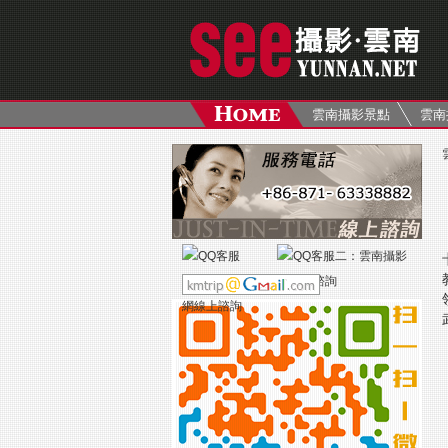
雲南攝影景點
雲南