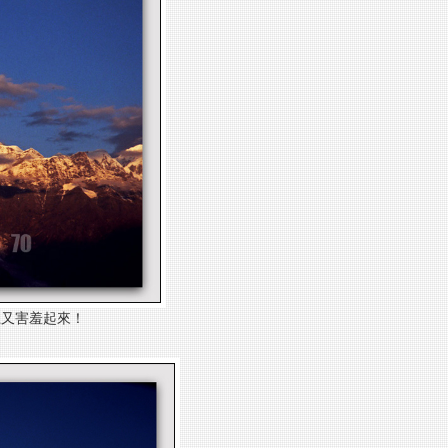
上
又害羞起來！