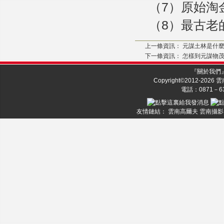
（7）原始淘
（8）最古老
上一條資訊：
元謀土林是什麼
下一條資訊：
怎樣到元謀物
『
關於我們
Copyright©2012-2026
雲
電話：0871－633
友情鏈結：
雲南高爾夫
雲南攝影