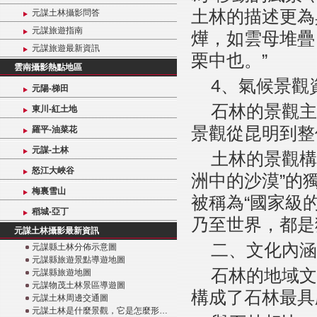
土林的描述更為
元謀土林攝影問答
元謀旅遊指南
燁，如雲母堆疊
元謀旅遊最新資訊
栗中也。”
雲南攝影熱點地區
4、氣候景觀
元陽-梯田
石林的景觀主
東川-紅土地
景觀從昆明到整
羅平-油菜花
元謀-土林
土林的景觀構
怒江大峽谷
洲中的沙漠”的
梅裏雪山
被稱為“國家級
稻城-亞丁
乃至世界，都是
元謀土林攝影最新資訊
二、文化內涵
元謀縣土林分佈示意圖
元謀縣旅遊景點導遊地圖
石林的地域文
元謀縣旅遊地圖
元謀物茂土林景區導遊圖
構成了石林最具
元謀土林周邊交通圖
元謀土林是什麼景觀，它是怎麼形…