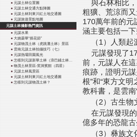
與石林相比，
元謀土林位置圖
元謀土林交通方點陣圖
粗獷、荒涼而又
元謀土林到東川紅土地交通圖
元謀旅遊景點地圖
170萬年前的
元謀土林攝影熱門資訊
涵主要包括一下
元謀水果
大姚曇華“插花節”
（1）人類起
元謀物茂土林（虎跳灘土林）景區
雲南元謀土林拍攝技巧（七）
元謀發現了1
元謀熱壩田園風光
怎樣到元謀新華土林（浪巴鋪土林…
前，元謀人在這
物茂土林景區-窯洞賓館（四星）
痕跡，證明元謀
元謀土林風景區
元謀土林到東川紅土地交通圖
根”和“東方文
怎樣到元謀物茂土林？
教科書，是雲南
（2）古生物
在元謀發現的
億多年的恐龍古
（3）彝族文