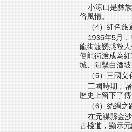
小涼山是彝族
俗風情。
（4）紅色旅
1935年5
龍街渡誘惑敵人
使龍街渡成為紅
城、阻擊白酒坡
（5）三國文
三國時期，諸
歷史上留下了傳
（6）絲綢之
在元謀縣金沙
古棧道，顯示元