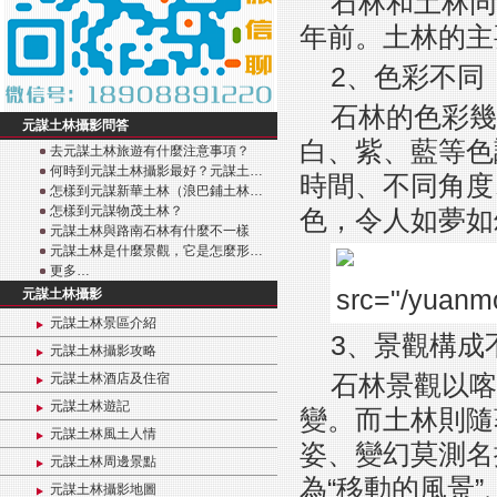
石林和土林同
年前。土林的主
2、色彩不同
石林的色彩幾
元謀土林攝影問答
白、紫、藍等色
去元謀土林旅遊有什麼注意事項？
何時到元謀土林攝影最好？元謀土…
時間、不同角度
怎樣到元謀新華土林（浪巴鋪土林…
怎樣到元謀物茂土林？
色，令人如夢如
元謀土林與路南石林有什麼不一樣
元謀土林是什麼景觀，它是怎麼形…
更多…
元謀土林攝影
元謀土林景區介紹
3、景觀構成
元謀土林攝影攻略
石林景觀以喀
元謀土林酒店及住宿
元謀土林遊記
變。而土林則隨
元謀土林風土人情
姿、變幻莫測名
元謀土林周邊景點
為“移動的風景
元謀土林攝影地圖