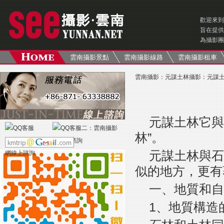
歡迎來到
旨在提供
為攝影團
雲南攝影景點
雲南攝影線路
雲南攝影租車
雲南攝影
：
元謀土林攝影
：
元謀
元謀土林它與
林”。
元謀土林與石
似的地方，更有
一、地質和自
1、地質構造