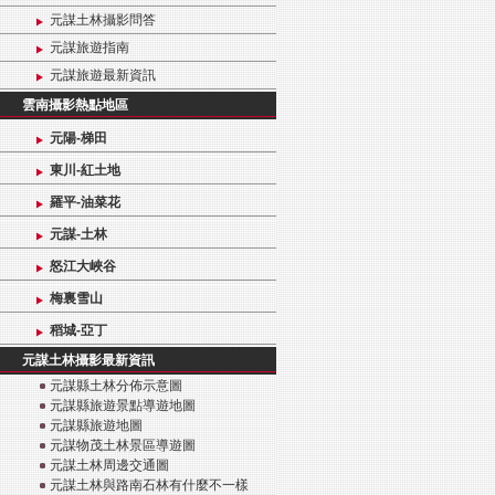
元謀土林攝影問答
元謀旅遊指南
元謀旅遊最新資訊
雲南攝影熱點地區
元陽-梯田
東川-紅土地
羅平-油菜花
元謀-土林
怒江大峽谷
梅裏雪山
稻城-亞丁
元謀土林攝影最新資訊
元謀縣土林分佈示意圖
元謀縣旅遊景點導遊地圖
元謀縣旅遊地圖
元謀物茂土林景區導遊圖
元謀土林周邊交通圖
元謀土林與路南石林有什麼不一樣