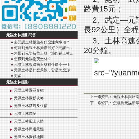
路費15元；
2、武定—元
長92公里）全程
元謀土林攝影問答
3、土林高速
去元謀土林旅遊有什麼注意事項？
何時到元謀土林攝影最好？元謀土…
20分鐘。
怎樣到元謀新華土林（浪巴鋪土林…
怎樣到元謀物茂土林？
元謀土林與路南石林有什麼不一樣
元謀土林是什麼景觀，它是怎麼形…
更多…
元謀土林攝影
元謀土林景區介紹
上一條資訊：
元謀土林與路
元謀土林攝影攻略
下一條資訊：
怎樣到元謀新
元謀土林酒店及住宿
元謀土林遊記
元謀土林風土人情
元謀土林周邊景點
元謀土林攝影地圖