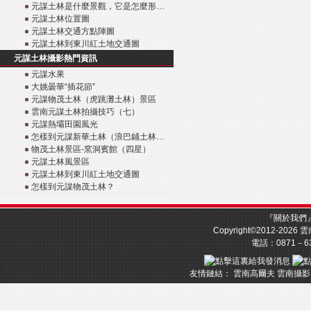
元謀土林是什麼景觀，它是怎麼形…
元謀土林位置圖
元謀土林交通方點陣圖
元謀土林到東川紅土地交通圖
元謀土林攝影熱門資訊
元謀水果
大姚曇華“插花節”
元謀物茂土林（虎跳灘土林）景區
雲南元謀土林拍攝技巧（七）
元謀熱壩田園風光
怎樣到元謀新華土林（浪巴鋪土林…
物茂土林景區-窯洞賓館（四星）
元謀土林風景區
元謀土林到東川紅土地交通圖
怎樣到元謀物茂土林？
『
關於我們
Copyright©2012-2026
雲
電話：0871－633
友情鏈結：
雲南高爾夫
雲南攝影