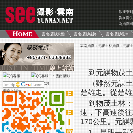
歡迎來到
旨在提供
為攝影團
雲南攝影景點
雲南攝影線路
雲南攝影租車
雲南攝影
：
元謀土林攝影
：
元謀
到元謀物茂土
（雖然元謀土
楚雄走。從楚雄
到物茂土林：
速，下高速後往
170公里。元謀
1、昆明—武