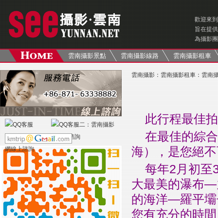
歡迎來到
旨在提供
為攝影團
雲南攝影景點
雲南攝影線路
雲南攝影租車
雲南攝影
：
雲南攝影租車
：
雲南
此行程最佳拍
在最佳的綜合
海），是您絕不
每年2月初至
大最美的瀑布—
的海洋—羅平壩
您有充分的時間