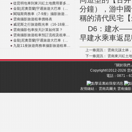
從昆明包車到東川紅土地費用要多…
分鐘），游中國
金龍|尼奧普蘭|宇通旅遊大巴車（…
閣瑞斯商務車（7-9座）攝影旅遊…
稱的清代民宅【
雲南攝影旅遊租車價格表
威尼斯之行旅遊觀光車（16-18座…
D6：建水—
雲南攝影包車按天計算如何算？
雲南攝影旅遊租車預訂流程及租車…
早建水乘車返昆
金龍|尼奧普蘭|宇通旅遊大巴車（…
九龍11座旅遊商務車攝影旅遊租車…
上一條資訊：
雲南元謀土林
下一條資訊：
雲南東川紅土
『
關於我們
Copyright©2012-2026
雲
電話：0871－633
友情鏈結：
雲南高爾夫
雲南攝影