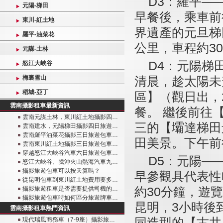
D3：羅平—
元陽-梯田
早餐後，乘車前
東川-紅土地
界遺產的元旦梯
羅平-油菜花
公里，車程約3
元謀-土林
D4：元陽梯
怒江大峽谷
梅裏雪山
清晨，趁太陽未
稻城-亞丁
區】（觀日出，
雲南攝影租車最新資訊
餐。 繼後前往
雲南元謀土林，東川紅土地攝影四…
三的【壩達梯田
雲南建水，元陽梯田攝影四日旅遊…
雲南羅平油菜花攝影三日旅遊包車…
田美景。下午前
雲南東川紅土地攝影三日旅遊包車…
穿越怒江大峽谷汽車六日旅遊包車…
D5：元陽—
怒江大峽谷、騰沖火山熱海汽車九…
攝影旅遊包車可以按天算嗎？
早參觀具代表性
從昆明包車到東川紅土地費用要多…
約30分鐘，遊
攝影旅遊租車是否需要提供司機的…
攝影旅遊包車時如何區分旅遊牌車…
昆明，3小時後
雲南攝影租車熱門資訊
同造型的【古井
現代瑞風商務車（7-9座）攝影旅…