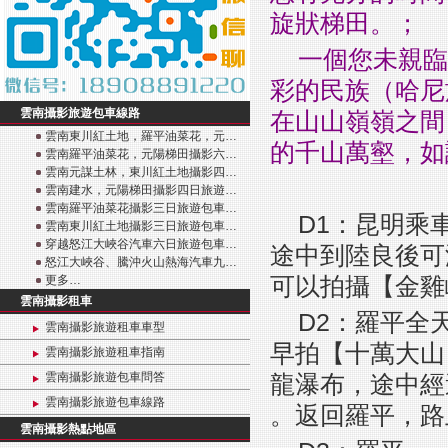
旋狀梯田。；
一個您未親臨
彩的民族（哈尼
雲南攝影旅遊包車線路
在山山嶺嶺之間
雲南東川紅土地，羅平油菜花，元…
的千山萬壑，如
雲南羅平油菜花，元陽梯田攝影六…
雲南元謀土林，東川紅土地攝影四…
雲南建水，元陽梯田攝影四日旅遊…
雲南羅平油菜花攝影三日旅遊包車…
D1：昆明乘
雲南東川紅土地攝影三日旅遊包車…
穿越怒江大峽谷汽車六日旅遊包車…
途中到陸良後可
怒江大峽谷、騰沖火山熱海汽車九…
可以拍攝【金雞
更多…
雲南攝影租車
D2：羅平全
雲南攝影旅遊租車車型
早拍【十萬大山
雲南攝影旅遊租車指南
雲南攝影旅遊包車問答
龍瀑布，途中經
雲南攝影旅遊包車線路
。返回羅平，路
雲南攝影熱點地區