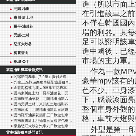
進（所以市面上
元陽-梯田
在引進該車之前
東川-紅土地
不僅在韓國國內
羅平-油菜花
場的利器。其每
元謀-土林
足可以證明該車
怒江大峽谷
進中國後，已經
梅裏雪山
市場的主力軍。
稻城-亞丁
作為一款MP
雲南攝影租車最新資訊
閣瑞斯商務車（7-9座）攝影旅遊…
豪華mpv該有
九龍11座旅遊商務車攝影旅遊租車…
金龍海格或九龍大9座旅遊商務車…
色不少。車身漆
雲南東川紅土地，羅平油菜花，元…
下，感覺漆面亮
雲南羅平油菜花，元陽梯田攝影六…
雲南元謀土林，東川紅土地攝影四…
整個車身外觀的
雲南建水，元陽梯田攝影四日旅遊…
雲南羅平油菜花攝影三日旅遊包車…
格，車前大燈與
雲南東川紅土地攝影三日旅遊包車…
穿越怒江大峽谷汽車六日旅遊包車…
外型是第一印
雲南攝影租車熱門資訊