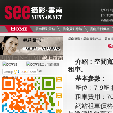
歡迎來到
旨在提供
為攝影團
雲南攝影景點
雲南攝影線路
雲南攝影租車
雲南攝影
：
雲南攝影租車
：
雲南
現
介紹：空間寬
租車。
基本參數：
座位：7-9座 
租車費用：7
網站租車價格