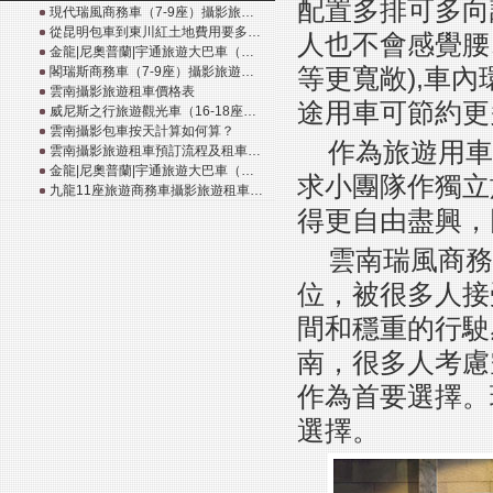
配置多排可多向
現代瑞風商務車（7-9座）攝影旅…
從昆明包車到東川紅土地費用要多…
人也不會感覺腰
金龍|尼奧普蘭|宇通旅遊大巴車（…
等更寬敞),車
閣瑞斯商務車（7-9座）攝影旅遊…
雲南攝影旅遊租車價格表
途用車可節約更
威尼斯之行旅遊觀光車（16-18座…
雲南攝影包車按天計算如何算？
作為旅遊用車
雲南攝影旅遊租車預訂流程及租車…
金龍|尼奧普蘭|宇通旅遊大巴車（…
求小團隊作獨立
九龍11座旅遊商務車攝影旅遊租車…
得更自由盡興，
雲南瑞風商務
位，被很多人接
間和穩重的行駛
南，很多人考慮
作為首要選擇。
選擇。