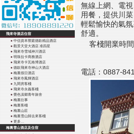
無線上網、電視
用餐，提供川菜
輕鬆愉快的氣氛
舒適。
飛來寺酒店住宿
中信資本禦庭德欽精品酒店
客棧開業時間
觀景天堂大酒店 准四星
飛來寺雪域神川酒店
明珠拉卡商務酒店
飛來寺卡瓦格博酒店
德欽飛來寺神山大酒店
電話：0887-841
梅裏假日酒店
飛來寺鳳輝酒店
九間房客棧
飛來寺永義客棧
覺色滇鄉青年旅舍
梅裏往事
梅裏客棧
梅裏山莊
梅裏雪山歸去來客棧
更多…
梅裏雪山酒店及住宿