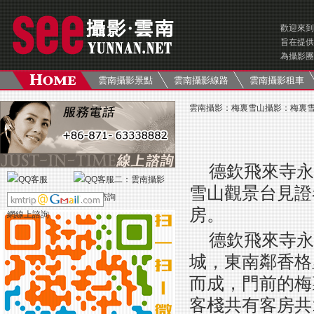
歡迎來到
旨在提供
為攝影團
雲南攝影景點
雲南攝影線路
雲南攝影租車
雲南攝影
：
梅裏雪山攝影
：
梅裏
德欽飛來寺永
雪山觀景台見證
房。
德欽飛來寺永
城，東南鄰香格
而成，門前的梅
客棧共有客房共