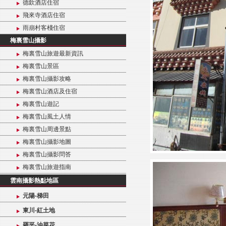
德欽酒店住宿
飛來寺酒店住宿
雨崩村客棧住宿
梅裏雪山攝影
梅裏雪山旅遊最新資訊
梅裏雪山景區
梅裏雪山攝影攻略
梅裏雪山酒店及住宿
梅裏雪山遊記
梅裏雪山風土人情
梅裏雪山周邊景點
梅裏雪山攝影地圖
梅裏雪山攝影問答
梅裏雪山旅遊指南
雲南攝影熱點地區
元陽-梯田
東川-紅土地
羅平-油菜花