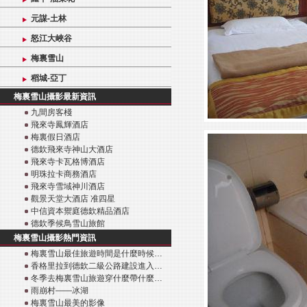
元謀-土林
怒江大峽谷
梅裏雪山
稻城-亞丁
梅裏雪山攝影最新資訊
九間房客棧
飛來寺鳳輝酒店
梅裏假日酒店
德欽飛來寺神山大酒店
飛來寺卡瓦格博酒店
明珠拉卡商務酒店
飛來寺雪域神川酒店
觀景天堂大酒店 准四星
中信資本禦庭德欽精品酒店
德欽季候鳥雪山旅館
梅裏雪山攝影熱門資訊
梅裏雪山最佳旅遊時間是什麼時候…
香格里拉到德欽二級公路建設進入…
冬季去梅裏雪山旅遊穿什麼帶什麼…
雨崩村——冰湖
梅裏雪山最美的影像