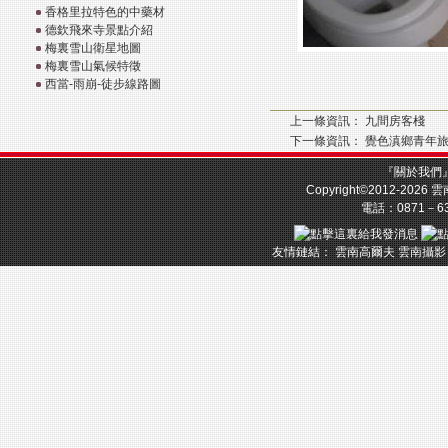
香格里拉特色的中藥材
德欽飛來寺景點介紹
梅裏雪山衛星地圖
梅裏雪山氣候特徵
西當-雨崩-徒步線路圖
上一條資訊：
九間房客棧
下一條資訊：
覺色滇鄉青年
『
關於我們
Copyright©2012-2026
雲
電話：0871－633
友情鏈結：
雲南高爾夫
雲南攝影