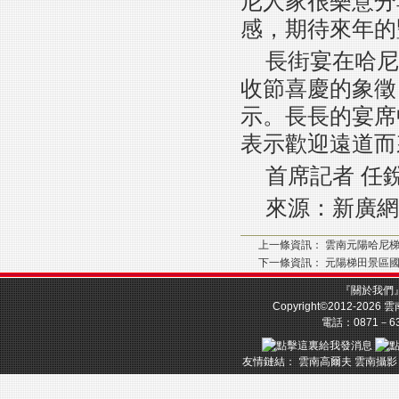
尼人家很樂意分
感，期待來年的
長街宴在哈尼
收節喜慶的象徵
示。長長的宴席
表示歡迎遠道而
首席記者 任
來源：新廣網
上一條資訊：
雲南元陽哈尼梯
下一條資訊：
元陽梯田景區國
『
關於我們
Copyright©2012-2026
雲
電話：0871－633
友情鏈結：
雲南高爾夫
雲南攝影