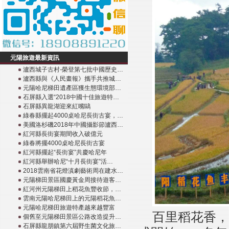
元陽旅遊最新資訊
瀘西城子古村-榮登第七批中國歷史…
瀘西縣與《人民畫報》攜手共推城…
元陽哈尼梯田遺產區獲生態環境部…
石屏縣入選“2018中國十佳旅遊特…
石屏縣異龍湖迎來紅嘴鷗
綠春縣擺起4000桌哈尼長街古宴，…
美國洛杉磯2018年中國攝影節瀘西…
紅河縣長街宴期間收入破億元
綠春將擺4000桌哈尼長街古宴
紅河縣擺起“長街宴”共慶哈尼年
紅河縣舉辦哈尼“十月長街宴”活…
2018雲南省花燈滇劇藝術周在建水…
元陽梯田景區國慶黃金周接待遊客…
紅河州元陽梯田上稻花魚豐收節，…
雲南元陽哈尼梯田上的元陽稻花魚…
元陽哈尼梯田旅遊特產越來越豐富
百里稻花香，
個舊至元陽梯田景區公路改造提升…
石屏縣龍朋鎮第六屆野生菌文化旅…