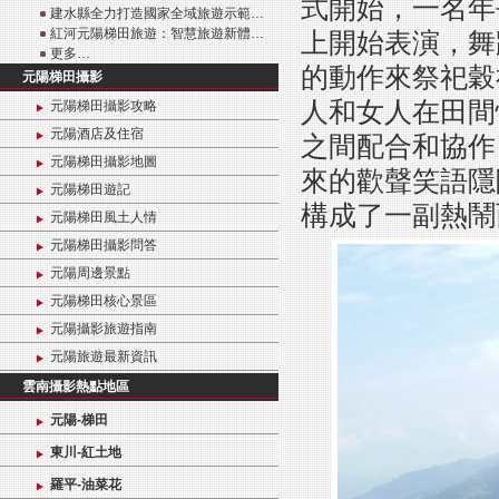
式開始，一名年
建水縣全力打造國家全域旅遊示範…
紅河元陽梯田旅遊：智慧旅遊新體…
上開始表演，舞
更多…
的動作來祭祀穀
元陽梯田攝影
人和女人在田間
元陽梯田攝影攻略
元陽酒店及住宿
之間配合和協作
元陽梯田攝影地圖
來的歡聲笑語隱
元陽梯田遊記
構成了一副熱鬧
元陽梯田風土人情
元陽梯田攝影問答
元陽周邊景點
元陽梯田核心景區
元陽攝影旅遊指南
元陽旅遊最新資訊
雲南攝影熱點地區
元陽-梯田
東川-紅土地
羅平-油菜花