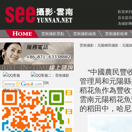
歡迎來到
旨在提供
為攝影團
雲南攝影景點
雲南攝影線路
雲南攝影租車
雲南攝影
：
元陽梯田攝影
：
元陽
“中國農民豐
管理局和元陽縣
稻花魚作為豐收
雲南元陽稻花魚
的稻田中，哈尼