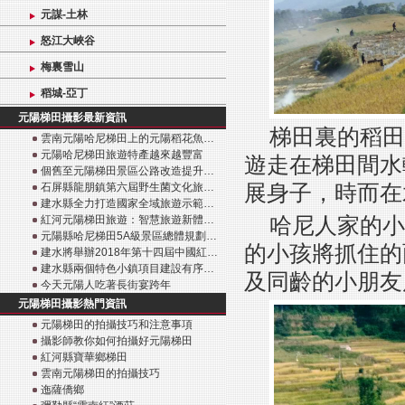
元謀-土林
怒江大峽谷
梅裏雪山
稻城-亞丁
元陽梯田攝影最新資訊
梯田裏的稻田
雲南元陽哈尼梯田上的元陽稻花魚…
元陽哈尼梯田旅遊特產越來越豐富
遊走在梯田間水
個舊至元陽梯田景區公路改造提升…
展身子，時而在
石屏縣龍朋鎮第六屆野生菌文化旅…
建水縣全力打造國家全域旅遊示範…
哈尼人家的小
紅河元陽梯田旅遊：智慧旅遊新體…
元陽縣哈尼梯田5A級景區總體規劃…
的小孩將抓住的
建水將舉辦2018年第十四屆中國紅…
建水縣兩個特色小鎮項目建設有序…
及同齡的小朋友
今天元陽人吃著長街宴跨年
元陽梯田攝影熱門資訊
元陽梯田的拍攝技巧和注意事項
攝影師教你如何拍攝好元陽梯田
紅河縣寶華鄉梯田
雲南元陽梯田的拍攝技巧
迤薩僑鄉