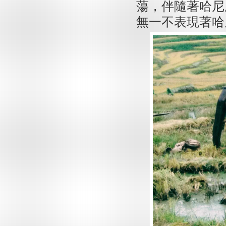
蕩，伴隨著哈尼
無一不表現著哈