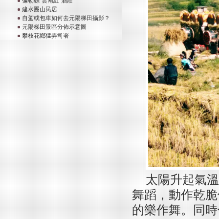
彌勒縣“雲南紅”酒莊
建水團山民居
自駕或包車如何去元陽梯田攝影？
元陽梯田景區分佈示意圖
攀枝花鄉猛弄司署
太陽升起氣溫
舞蹈，動作乾脆
的樂作舞。同時