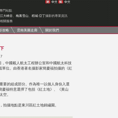
影專門站點
江大峽谷
、
梅裏雪山
、
稻城-亞丁
攝影的專業資訊
相關服務
影攻略
雲南美圖走廊
關於我們
下
17
1日，中國載人航太工程辦公室和中國航太科技
載單位。由香港著名攝影家簡慶福拍攝的《紅
重要的組成部分。作為唯一以個人身份入選
簡慶福特意選擇了包括《紅土地》、《黃山
太空。
，拍攝地點是東川區紅土地錦繡園。