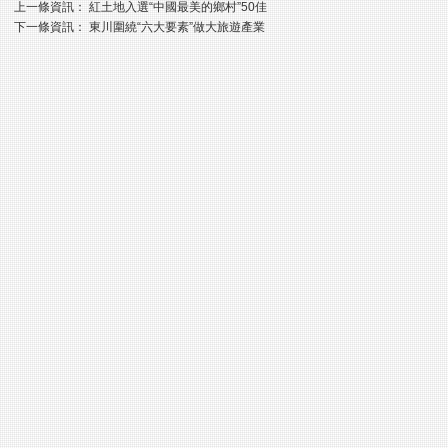
上一條資訊：
紅土地入選“中國最美的鄉村”50佳
下一條資訊：
東川圍繞“六大要素”做大旅遊產業