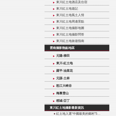
東川紅土地酒店及住宿
東川紅土地遊記
東川紅土地風土人情
東川紅土地周邊景點
東川紅土地攝影地圖
東川紅土地攝影問答
東川紅土地旅遊指南
雲南攝影熱點地區
元陽-梯田
東川-紅土地
羅平-油菜花
元謀-土林
怒江大峽谷
梅裏雪山
稻城-亞丁
東川紅土地攝影最新資訊
紅土地入選“中國最美的鄉村”5…