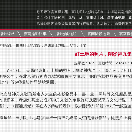
歡迎來到雲南攝影網 - 東川紅土地攝影頻道，本網是雲南攝
旨在提供
元陽梯田
、
元謀土林
、
東川紅土地
、
羅平油菜花
、
怒
為攝影團隊攝影提供專業的行程規劃、酒店預定、攝影包車等
攝影線路
雲南攝影租車
攝影酒店預訂
雲南攝影地圖
雲南攝
雲南攝影
：
東川紅土地攝影
：
東川紅土地風土人情
：正文
紅土地的照片，剛從神九走
點擊數：
185 更新時間：2023-02-
7月19日，美麗的東川紅土地的照片，剛從神九走下。據介紹，7月
集團公司，在北京舉行神舟九號返回艙開艙儀式，並將搭載物品移交各搭
土地》等6幅攝影作品隨艙返回。
此次隨神舟九號飛船進入太空的搭載物品中，書、畫、照片等文化產品是
的攝影家，考慮到其重要性和神舟九號的承載許可及體現東方文化特點，
雲》、《霞浦風光》等在內的6幅代表作，以絹製作列印隨“神九”一起遨遊
據瞭解，東川紅土地是雲南唯一隨神九遨遊太空的攝影作品，從照片上看