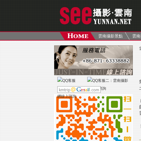
雲南攝影景點
雲南