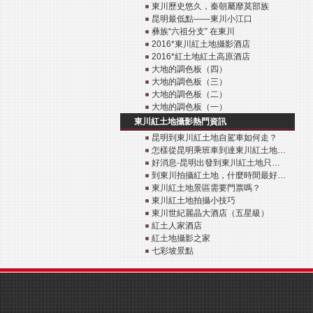
東川歷史悠久，秦朝屬靡莫部族
昆明最低點——東川小江口
彝族“六祖分支” 在東川
2016*東川紅土地攝影酒店
2016*紅土地紅土高原酒店
大地的調色板（四）
大地的調色板（三）
大地的調色板（二）
大地的調色板（一）
東川紅土地攝影熱門資訊
昆明到東川紅土地自駕車如何走？
怎樣從昆明乘班車到達東川紅土地…
好消息-昆明出發到東川紅土地只…
到東川拍攝紅土地，什麼時間最好…
東川紅土地景區需要門票嗎？
東川紅土地拍攝小技巧
東川世紀麗晶大酒店（五星級）
紅土人家酒店
紅土地攝影之家
七彩坡景點