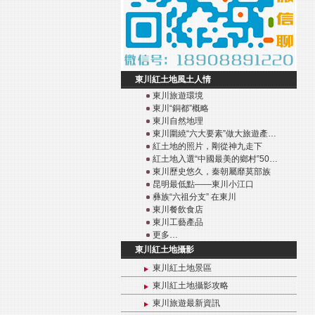
東川紅土地風土人情
東川旅遊環境
東川“銅都”概略
東川自然地理
東川圍繞“六大要素”做大旅遊產…
紅土地的照片，剛從神九走下
紅土地入選“中國最美的鄉村”50…
東川歷史悠久，秦朝屬靡莫部族
昆明最低點——東川小江口
彝族“六祖分支” 在東川
東川餐飲食店
東川工藝產品
更多…
東川紅土地攝影
東川紅土地景區
東川紅土地攝影攻略
東川旅遊最新資訊