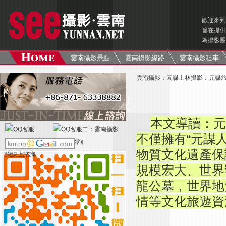
歡迎來到
旨在提供
為攝影團
雲南攝影景點
雲南攝影線路
雲南攝影租車
雲南攝影
：
元謀土林攝影
：
元謀
本文導讀：元
不僅擁有“元謀
物質文化遺產保
規模宏大、世界
龍公墓，世界地
情等文化旅遊資