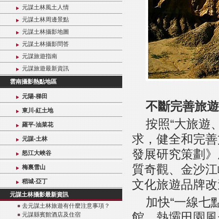
元謀土林風土人情
元謀土林周邊景點
元謀土林攝影地圖
元謀土林攝影問答
元謀旅遊指南
元謀旅遊最新資訊
雲南攝影熱點地區
元陽-梯田
不斷完善旅遊
東川-紅土地
按照“大旅遊
羅平-油菜花
求，健全和完善
元謀-土林
發展研究策劃》
怒江大峽谷
質奇觀、金沙江
梅裏雪山
文化旅遊品牌改
稻城-亞丁
元謀土林攝影最新資訊
加快“一線七
去元謀土林旅遊有什麼注意事項？
館、熱壩田園風
元謀縣賓館酒店及住宿