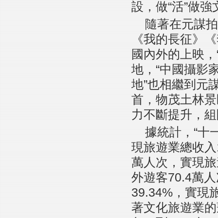
設，做“活”做
隨著在元謀拍
《我的長征》《
國內外的上映，
地，“中國攝影
地”也相繼到元
首，物茂土林景
力不斷提升，組
據統計，“十
現旅遊業總收入1
萬人次，實現旅
外遊客70.4萬
39.34%，實現
著文化旅遊業的