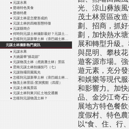
元謀水果
光、涼山彝族風
楚雄特色美食
楚雄特產
茂土林景區改造
元謀土林是怎麼形成的
元謀土林的四種形態特徵
劃、招商，抓好
元謀縣簡介
劃，加快熱水塘
何時到元謀土林攝影最好？元謀土…
怎樣到元謀新華土林（浪巴鋪土林…
展和轉型升級。
元謀土林攝影熱門資訊
與昆明、攀枝花
元謀水果
大姚曇華“插花節”
遊客源市場。強
元謀物茂土林（虎跳灘土林）景區
雲南元謀土林拍攝技巧（七）
遊元素，充分發
元謀熱壩田園風光
和娛樂等現代服
怎樣到元謀新華土林（浪巴鋪土林…
物茂土林景區-窯洞賓館（四星）
和影響力。加快
元謀土林風景區
元謀土林到東川紅土地交通圖
品、金沙江奇石
怎樣到元謀物茂土林？
展地方特色餐飲
度假村、特色農
以“食、住、行