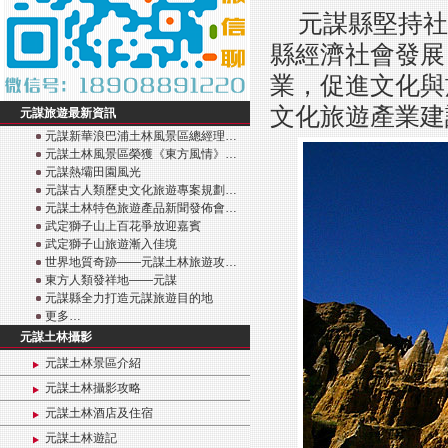
元謀縣堅持社
縣經濟社會發展
業，促進文化與
文化旅遊產業建
元謀旅遊最新資訊
元謀新華浪巴浦土林風景區總經理…
元謀土林風景區榮獲《東方風情》…
元謀熱壩田園風光
元謀古人類歷史文化旅遊專案規劃…
元謀土林特色旅遊產品新聞發佈會…
武定獅子山上百花爭放迎嘉賓
武定獅子山旅遊漸入佳境
世界地質奇跡——元謀土林旅遊攻…
東方人類發祥地——元謀
元謀縣全力打造元謀旅遊目的地
更多…
元謀土林攝影
元謀土林景區介紹
元謀土林攝影攻略
元謀土林酒店及住宿
元謀土林遊記