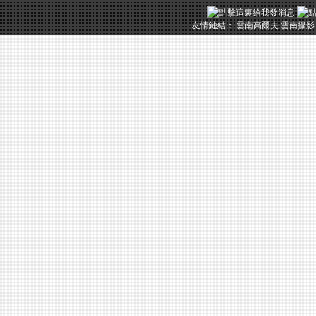
友情鏈結：
雲南高爾夫
雲南攝影