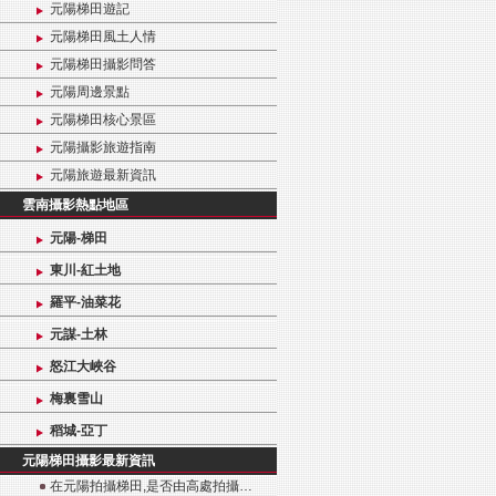
元陽梯田遊記
元陽梯田風土人情
元陽梯田攝影問答
元陽周邊景點
元陽梯田核心景區
元陽攝影旅遊指南
元陽旅遊最新資訊
雲南攝影熱點地區
元陽-梯田
東川-紅土地
羅平-油菜花
元謀-土林
怒江大峽谷
梅裏雪山
稻城-亞丁
元陽梯田攝影最新資訊
在元陽拍攝梯田,是否由高處拍攝…