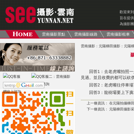
歡迎來到
旨在提供
為攝影團
雲南攝影景點
雲南攝影線路
雲南攝影租車
雲南攝影
：
元陽梯田攝影
：
元陽
回答1：去老虎嘴拍照
見過。並且收費的都可以砍
回答2：老虎嘴往停車
回答3：龍樹壩要上下
上一條資訊：
在元陽拍攝梯田
下一條資訊：
元陽梯田攝影