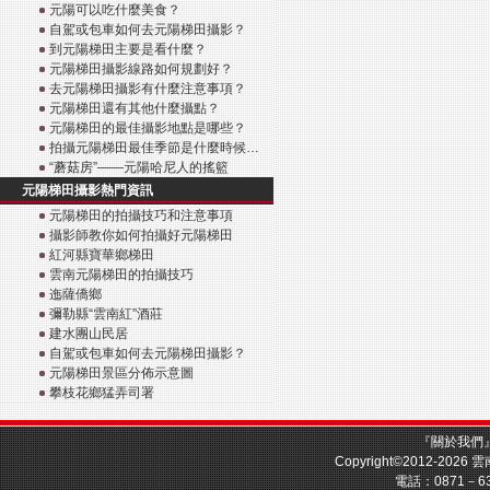
元陽可以吃什麼美食？
自駕或包車如何去元陽梯田攝影？
到元陽梯田主要是看什麼？
元陽梯田攝影線路如何規劃好？
去元陽梯田攝影有什麼注意事項？
元陽梯田還有其他什麼攝點？
元陽梯田的最佳攝影地點是哪些？
拍攝元陽梯田最佳季節是什麼時候…
“蘑菇房”——元陽哈尼人的搖籃
元陽梯田攝影熱門資訊
元陽梯田的拍攝技巧和注意事項
攝影師教你如何拍攝好元陽梯田
紅河縣寶華鄉梯田
雲南元陽梯田的拍攝技巧
迤薩僑鄉
彌勒縣“雲南紅”酒莊
建水團山民居
自駕或包車如何去元陽梯田攝影？
元陽梯田景區分佈示意圖
攀枝花鄉猛弄司署
『
關於我們
Copyright©2012-2026
雲
電話：0871－633